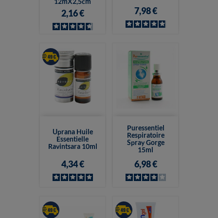
12mX2,5cm
7,98 €
2,16 €
Puressentiel
Uprana Huile
Respiratoire
Essentielle
Spray Gorge
Ravintsara 10ml
15ml
4,34 €
6,98 €