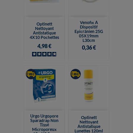
Venofix A
Optinett
Dispositif
Nettoyant
Epicrânien 25G
Antistatique
05X19mm
4X10 Pochettes
L30cm
4,98 €
0,36 €
Urgo Urgopore
Optinett
Sparadrap Non
Nettoyant
Tissé
Antistatique
Microporeux
Lunettes 120ml