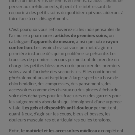
face à un petit virus de temps en temps. Là aussi, avant de
penser aux médicaments, il peut être intéressant de
recourir à des petits soins du quotidien qui vous aideront à
faire face à ces désagréments.
C'est pourquoi vous retrouverez ici les indispensables de
l’armoire à pharmacie :
articles de premiers soins
, un
catalogue d’a
ppareils de mesure
, ainsi que notre
rayon
contention
. Les avoir chez soi vous permet d’agir en
première instance dès qu’un problème se présente. Les
trousses de premiers secours permettent de prendre en
charge les petites blessures ou de procurer des premiers
soins avant l’arrivée des secouristes. Elles contiennent
généralement un antiseptique à large spectre à base de
chlorhexidine, des compresses, des pansements, des
accessoires comme des ciseaux ou des pinces à écharde,
voire des écharpes pour les fractures ou des garrots pour
les saignements abondants qui témoignent d’une urgence
vitale.
Les gels et dispositifs anti-douleur
permettent,
quant à eux, d’agir sur les coups, bleus et bosses, les
douleurs musculaires et articulaires ou les tensions.
Enfin,
le matériel et les accessoires médicaux
complètent