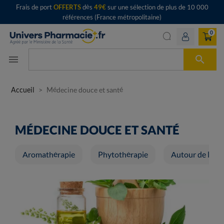
Frais de port
OFFERTS
dès
49€
sur une sélection de plus de 10 000
références (France métropolitaine)
0

menu
Accueil
Médecine douce et santé
MÉDECINE DOUCE ET SANTÉ
Aromathérapie
Phytothérapie
Autour de la ru