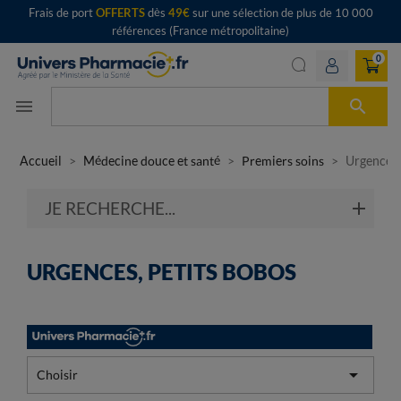
Frais de port
OFFERTS
dès
49€
sur une sélection de plus de 10 000
références (France métropolitaine)
0

menu
Accueil
Médecine douce et santé
Premiers soins
Urgences,
JE RECHERCHE...
URGENCES, PETITS BOBOS

Choisir