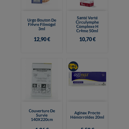
Santé Verté
Urgo Bouton De
Circulymphe
Fièvre Filmogel
Complexe H
3ml
Crème 50ml
12,90 €
10,70 €
Couverture De
Aginax Procto
Survie
Hémorroïdes 20ml
140X220cm