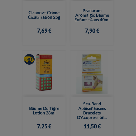
Pranarom
Cicanov+ Crème
Aromalgic Baume
Cicatrisation 25g
Enfant +4ans 40ml
7,69 €
7,90 €
Sea-Band
Baume Du Tigre
Apaisenausées
Lotion 28ml
Bracelets
D'Acupression...
7,25 €
11,50 €