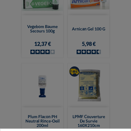
Vegebom Baume
Arnican Gel 100 G
Secours 100g
12,37 €
5,98 €
Plum Flacon PH
LPMF Couverture
Neutral Rince-Oeil
De Survie
200ml
160X210cm