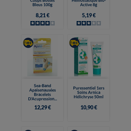
Coups Bosses
Hemostatique Bio-
Bleus 100g
Active 8g
8,21 €
5,19 €
Sea-Band
Puressentiel 1ers
Apaisenausées
Soins Arnica
Bracelets
Hélichryse 50ml
D'Acupression...
12,29 €
10,90 €