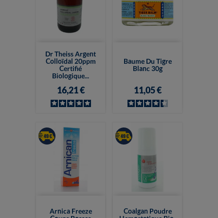
Dr Theiss Argent
Colloïdal 20ppm
Baume Du Tigre
Certifié
Blanc 30g
Biologique...
16,21 €
11,05 €
Arnica Freeze
Coalgan Poudre