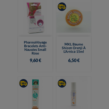
PharmaVoyage
MKL Baume
Bracelets Anti-
Shizen Orenji À
Nausées Small
L'Arnica 15ml
Rose
9,60 €
6,50 €