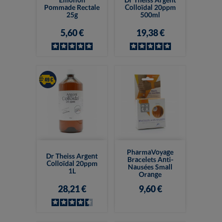
Pommade Rectale
Colloïdal 20ppm
25g
500ml
5,60 €
19,38 €
PharmaVoyage
Dr Theiss Argent
Bracelets Anti-
Colloïdal 20ppm
Nausées Small
1L
Orange
28,21 €
9,60 €