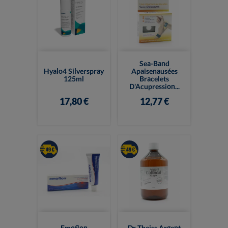
Sea-Band
Hyalo4 Silverspray
Apaisenausées
125ml
Bracelets
D'Acupression...
17,80 €
12,77 €
Emoflon
Dr Theiss Argent