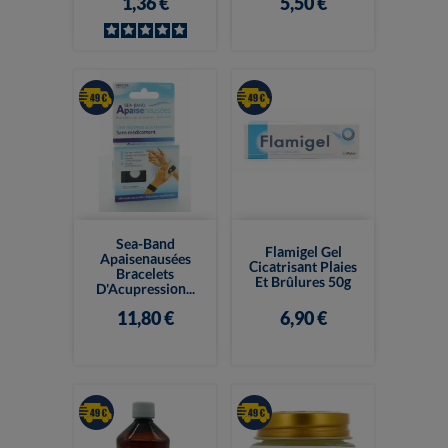
1,36 €
5,50 €
Sea-Band
Flamigel Gel
Apaisenausées
Cicatrisant Plaies
Bracelets
Et Brûlures 50g
D'Acupression...
11,80 €
6,90 €