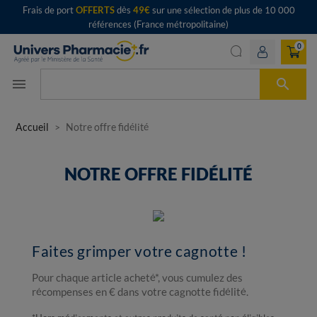
Frais de port
OFFERTS
dès
49€
sur une sélection de plus de 10 000
références (France métropolitaine)
0

menu
Accueil
Notre offre fidélité
NOTRE OFFRE FIDÉLITÉ
Faites grimper votre cagnotte !
Pour chaque article acheté*, vous cumulez des
récompenses en € dans votre cagnotte fidélité.