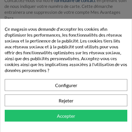
Contactez-nous via notre
formulaire de contact
en prenant soin
de nous indiquer votre numéro de carte. Cette démarche
entrainera une suppression de votre compte Mes Avantages
Para.
Ce magasin vous demande d'accepter les cookies afin
d'optimiser les performances, les fonctionnalités des réseaux
Livraison rapide
sociaux et la pertinence de la publicité. Les cookies tiers liés
Découvrez nos modes et tarifs de livraison.
aux réseaux sociaux et à la publicité sont utilisés pour vous
offrir des fonctionnalités optimisées sur les réseaux sociaux,
Paiement sécurisé
ainsi que des publicités personnalisées. Acceptez-vous ces
Vos transactions gérées en toute sécurité.
cookies ainsi que les implications associées à l'utilisation de vos
données personnelles ?
Pharmacie française
Vos commandes validées par un pharmacien.
Configurer
Fidélité
Rejeter
Obtenez des récompenses lors de vos achats
Accepter
LETTRE D'INFORMATION