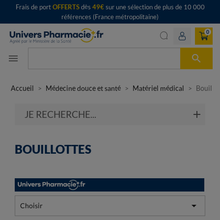
Frais de port
OFFERTS
dès
49€
sur une sélection de plus de 10 000
références (France métropolitaine)
0

menu
Accueil
Médecine douce et santé
Matériel médical
Bouillo
JE RECHERCHE...
BOUILLOTTES

Choisir