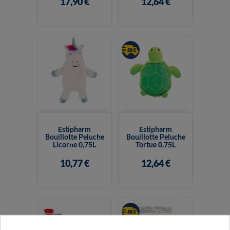
17,90 €
12,64 €
Estipharm
Estipharm
Bouillotte Peluche
Bouillotte Peluche
Licorne 0,75L
Tortue 0,75L
10,77 €
12,64 €