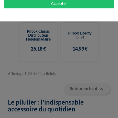
Accepter
Pilbox Classic
Pilbox Liberty
Distributeur
Olive
Hebdomadaire
25,18 €
14,99 €
Affichage 1-24 de 24 article(s)

Retour en haut
Le pilulier : l'indispensable
accessoire du quotidien