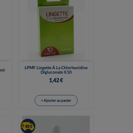

Vue rapide
LPMF Lingette À La Chlorhexidine
0ml
Digluconate X10
1,42 €
+ Ajouter au panier