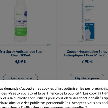


Vue rapide
Vue rapide
frer Spray Antiseptique Septi-
Cooper Hexomedine Spray
Clean 100ml
Antiseptique 1 Pour Mille 75
4,09 €
7,90 €
+ Ajouter au panier
+ Ajouter au panier
s demande d'accepter les cookies afin d'optimiser les performances,
 des réseaux sociaux et la pertinence de la publicité. Les cookies tier
 et à la publicité sont utilisés pour vous offrir des fonctionnalités o
ciaux, ainsi que des publicités personnalisées. Acceptez-vous ces coo
s associées à l'utilisation de vos données personnelles ?