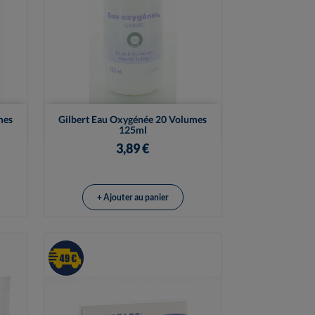

Vue rapide
mes
Gilbert Eau Oxygénée 20 Volumes
125ml
3,89 €
+ Ajouter au panier