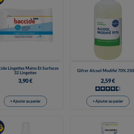


Vue rapide
Vue rapide
ide Lingettes Mains Et Surfaces
Gifrer Alcool Modifié 70% 25
32 Lingettes
3,90 €
2,59 €
+ Ajouter au panier
+ Ajouter au panier