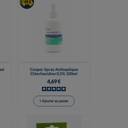

Vue rapide
ast
Cooper Spray Antiseptique
Chlorhexidine 0,5% 100ml
4,69 €
+ Ajouter au panier