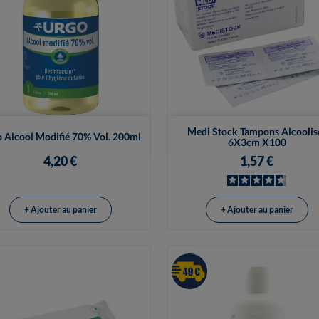


Vue rapide
Vue rapide
Medi Stock Tampons Alcoolis
 Alcool Modifié 70% Vol. 200ml
6X3cm X100
4,20 €
1,57 €
+ Ajouter au panier
+ Ajouter au panier