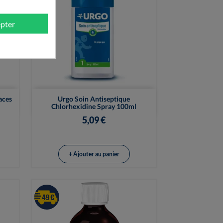
pter

Vue rapide
aces
Urgo Soin Antiseptique
Chlorhexidine Spray 100ml
5,09 €
+ Ajouter au panier