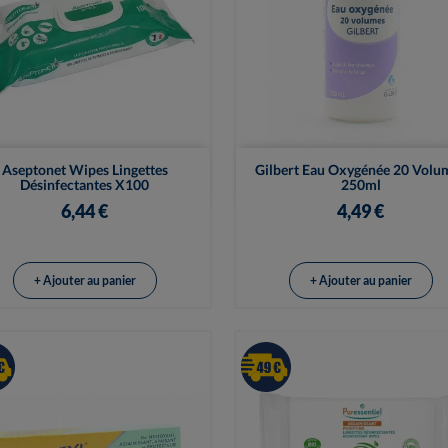


Vue rapide
Vue rapide
Aseptonet Wipes Lingettes
Gilbert Eau Oxygénée 20 Volu
Désinfectantes X100
250ml
6,44 €
4,49 €
+ Ajouter au panier
+ Ajouter au panier