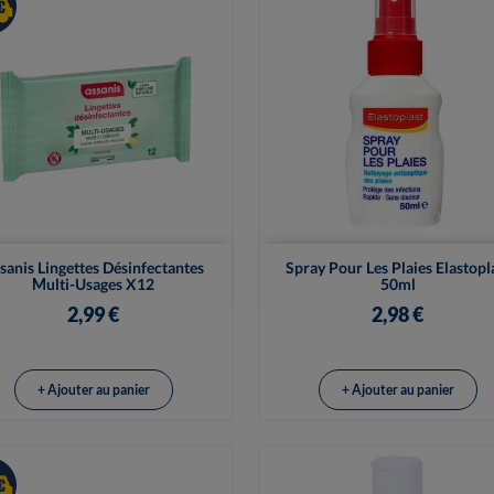


Vue rapide
Vue rapide
sanis Lingettes Désinfectantes
Spray Pour Les Plaies Elastopl
Multi-Usages X12
50ml
2,99 €
2,98 €
+ Ajouter au panier
+ Ajouter au panier