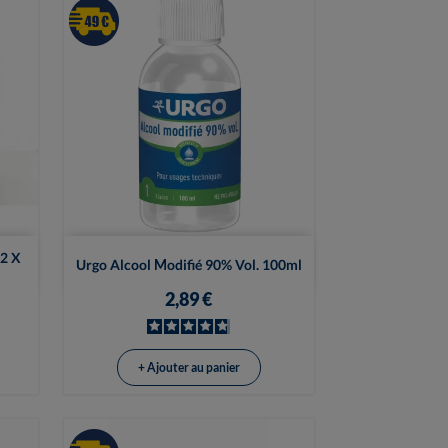

Vue rapide
12 X
Urgo Alcool Modifié 90% Vol. 100ml
2,89 €
+ Ajouter au panier