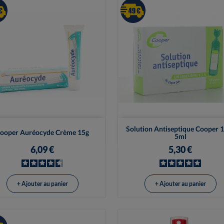


Vue rapide
Vue rapide
Solution Antiseptique Cooper 
ooper Auréocyde Crème 15g
5ml
6,09 €
5,30 €
+ Ajouter au panier
+ Ajouter au panier