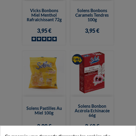
Vicks Bonbons
Solens Bonbons
Miel Menthol
Caramels Tendres
Rafraîchissant 72g
100g
3,95 €
3,95 €
Solens Bonbon
Solens Pastilles Au
Acérola Echinacée
Miel 100g
66g
2,99 €
2,60 €