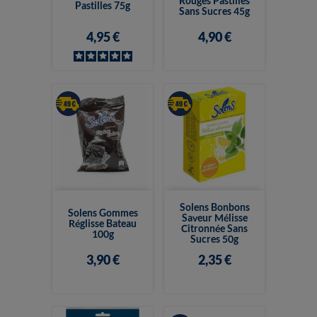
Rouges Pastilles
Pastilles 75g
Sans Sucres 45g
4,95 €
4,90 €
Solens Bonbons
Solens Gommes
Saveur Mélisse
Réglisse Bateau
Citronnée Sans
100g
Sucres 50g
3,90 €
2,35 €