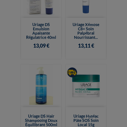
Uriage DS
Uriage Xémose
Emulsion
C8+ Soin
Apaisante
Palpébral
Régulatrice 40ml
Nourrissant...
13,09 €
13,11 €
Uriage DS Hair
Uriage Hyséac
Shampooing Doux
Pâte SOS Soin
Équilibrant 500ml
Local 15g