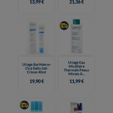
13,99 €
21,36 €
Uriage Eau
Uriage Bariéderm-
Micellaire
Cica Daily Gel-
Thermale Peaux
Crème 40ml
Mixtes À...
19,90 €
11,99 €