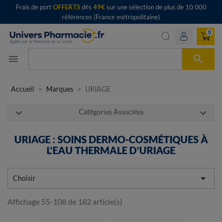
Frais de port
OFFERTS
dès
49€
sur une sélection de plus de 10 000
références (France métropolitaine)
0

menu
Accueil
Marques
URIAGE
expand_more
expand_more
Catégories Associées
URIAGE : SOINS DERMO-COSMÉTIQUES À
L'EAU THERMALE D'URIAGE

Choisir
Affichage 55-108 de 182 article(s)