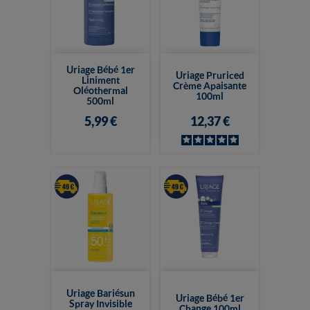
Uriage Bébé 1er
Uriage Pruriced
Liniment
Crème Apaisante
Oléothermal
100ml
500ml
5,99 €
12,37 €
Uriage Bariésun
Uriage Bébé 1er
Spray Invisible
Change 100ml