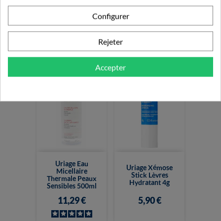
Uriage Bariesun
Uriage Xémose
Configurer
Crème Protectrice
Stick Lèvres
Hydratante
Hydratant 2X4g
SPF50+...
Rejeter
9,50 €
15,90 €
Accepter
Uriage Eau
Uriage Xémose
Micellaire
Stick Lèvres
Thermale Peaux
Hydratant 4g
Sensibles 500ml
11,29 €
5,90 €