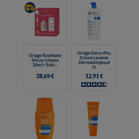
Uriage Derm-Phy
Uriage Roseliane
Crème Lavante
Sérum Lissant
Dermatologique
30ml+ Soin...
1L
28,69 €
12,91 €