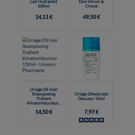
Lait Hydratant
Duo Sérum &
500ml
Crème
14,11 €
49,50 €
Uriage DS Hair
Shampooing
Uriage Déodorant
Traitant
Douceur 50ml
Kératoréducteur...
14,50 €
7,97 €