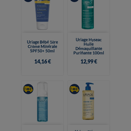
Uriage Hyseac
Uriage Bébé 1ère
Huile
Crème Minérale
Démaquillante
SPF50+ 50ml
Purifiante 100ml
14,16 €
12,99 €