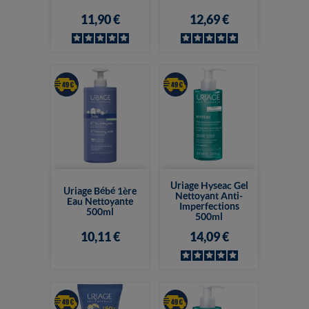
11,90 €
12,69 €
Uriage Hyseac Gel
Uriage Bébé 1ère
Nettoyant Anti-
Eau Nettoyante
Imperfections
500ml
500ml
10,11 €
14,09 €