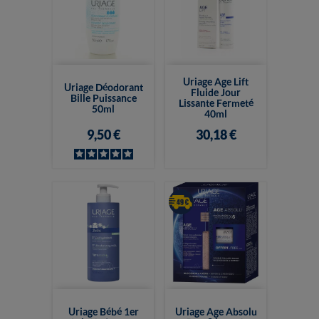
Uriage Age Lift
Uriage Déodorant
Fluide Jour
Bille Puissance
Lissante Fermeté
50ml
40ml
9,50 €
30,18 €
Uriage Bébé 1er
Uriage Age Absolu