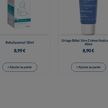


Vue rapide
Vue rapide
Uriage Bébé 1ère Crème Hydra
BabySpasmyl 30ml
40ml
8,99 €
8,90 €
+ Ajouter au panier
+ Ajouter au panier