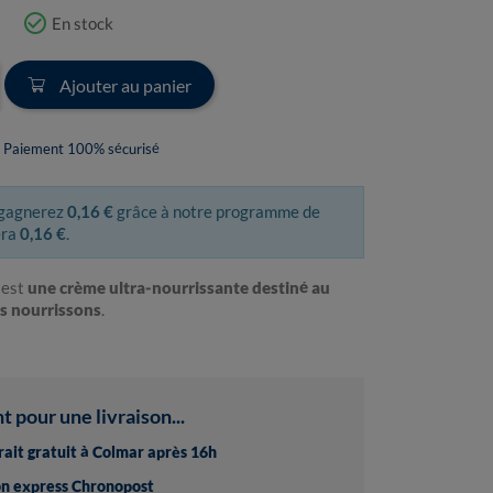
check_circle_outline
En stock
Ajouter au panier
Paiement 100% sécurisé
 gagnerez
0,16 €
grâce à notre programme de
era
0,16 €
.
 est
une crème ultra-nourrissante destiné au
es nourrissons
.
pour une livraison...
trait gratuit à Colmar après 16h
son express Chronopost