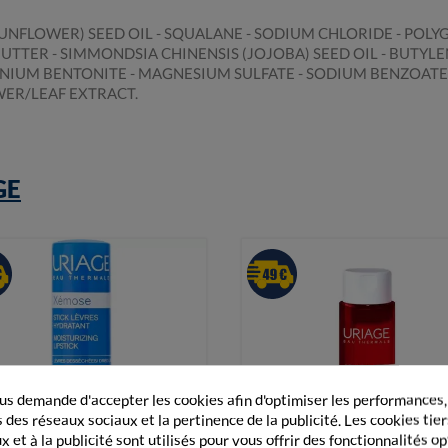
SUNFLOWER) SEED OIL - SQUALANE - SODIUM CHLORIDE - POL
UTTER - SIMMONDSIA CHINENSIS (JOJOBA) SEED OIL - BUTYLEN
NIUM BENTONITE - MAGNESIUM SULFATE - SODIUM BENZOATE 
WER/LEAF EXTRACT.
GE
s demande d'accepter les cookies afin d'optimiser les performances,
 des réseaux sociaux et la pertinence de la publicité. Les cookies tier
 et à la publicité sont utilisés pour vous offrir des fonctionnalités o