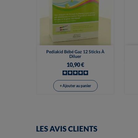

Vue rapide
Pediakid Bébé Gaz 12 Sticks À
Diluer
10,90 €
+ Ajouter au panier
LES AVIS CLIENTS