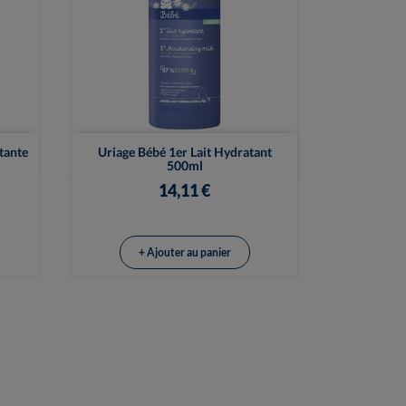

Vue rapide
tante
Uriage Bébé 1er Lait Hydratant
500ml
14,11 €
+ Ajouter au panier