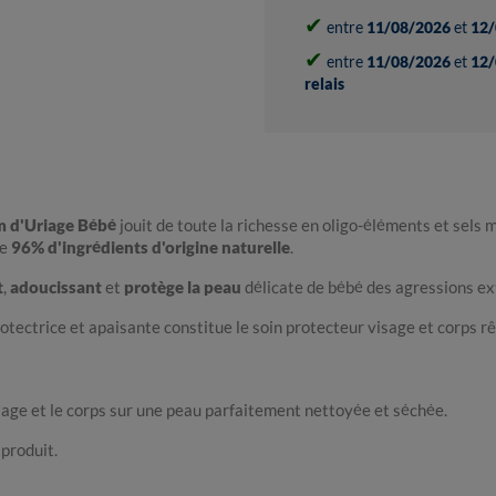
✔
entre
11/08/2026
et
12/
✔
entre
11/08/2026
et
12/
relais
m d'Uriage Bébé
jouit de toute la richesse en oligo-éléments et sels
de
96% d'ingrédients d'origine naturelle
.
t
,
adoucissant
et
protège la peau
délicate de bébé des agressions ext
rotectrice et apaisante constitue le soin protecteur visage et corps r
sage et le corps sur une peau parfaitement nettoyée et séchée.
 produit.