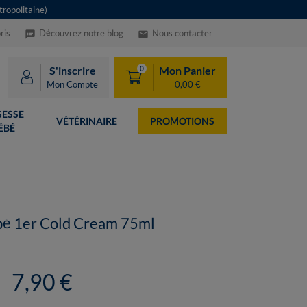
ropolitaine)
ris
Découvrez notre blog
Nous contacter
speaker_notes
email
S'inscrire
Mon Panier
0
Mon Compte
0,00 €
ESSE
VÉTÉRINAIRE
PROMOTIONS
ÉBÉ
bé 1er Cold Cream 75ml
7,90 €