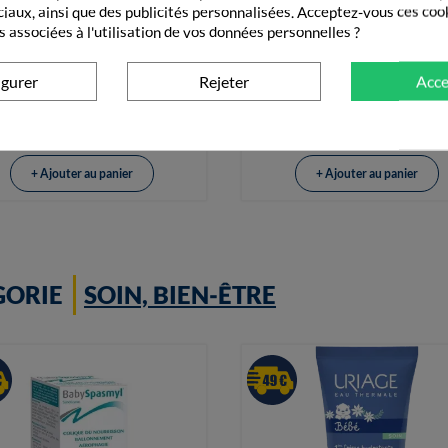
ciaux, ainsi que des publicités personnalisées. Acceptez-vous ces coo
s associées à l'utilisation de vos données personnelles ?


Vue rapide
Vue rapide
Uriage Xémose Stick Lèvres
Uriage AP Hair Shampooin
Hydratant 4g
Fortifiant 200ml
igurer
Rejeter
Acce
5,90 €
15,70 €
+ Ajouter au panier
+ Ajouter au panier
GORIE
SOIN, BIEN-ÊTRE