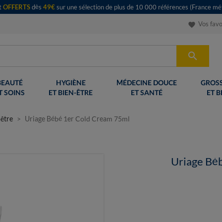
rt
OFFERTS
dès
49€
sur une sélection de plus de 10 000 références (France mét
Vos favo
favorite

BEAUTÉ
HYGIÈNE
MÉDECINE DOUCE
GROSS
T SOINS
ET BIEN-ÊTRE
ET SANTÉ
ET B
-être
Uriage Bébé 1er Cold Cream 75ml
Uriage Bé