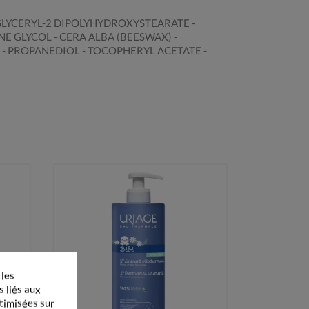
YGLYCERYL-2 DIPOLYHYDROXYSTEARATE -
E GLYCOL - CERA ALBA (BEESWAX) -
- PROPANEDIOL - TOCOPHERYL ACETATE -
 les
s liés aux
ptimisées sur