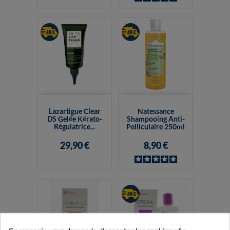
Lazartigue Clear
Natessance
DS Gelée Kérato-
Shampooing Anti-
Régulatrice...
Pelliculaire 250ml
29,90 €
8,90 €