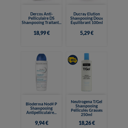
Dercos Anti-
Ducray Elution
Pelliculaire DS
Shampooing Doux
Shampooing Traitant...
Équilibrant 100ml
18,99 €
5,29 €
Neutrogena T/Gel
Bioderma Nodé P
Shampooing
Shampooing
Pellicules Grasses
Antipelliculaire...
250ml
9,94 €
18,26 €