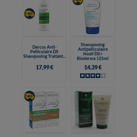
Shampooing
Dercos Anti-
Antipelliculaire
Pelliculaire DS
Nodé DS+
Shampooing Traitant...
Bioderma 125ml
17,99 €
14,39 €