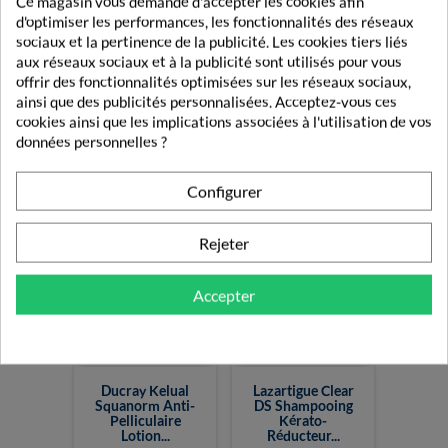
Ce magasin vous demande d'accepter les cookies afin
d'optimiser les performances, les fonctionnalités des réseaux
sociaux et la pertinence de la publicité. Les cookies tiers liés
aux réseaux sociaux et à la publicité sont utilisés pour vous
Stiefel Stiprox
Stiproxal
offrir des fonctionnalités optimisées sur les réseaux sociaux,
1,5% Shampooing
Shampooing
ainsi que des publicités personnalisées. Acceptez-vous ces
Antipelliculaire
Antipelliculaire
cookies ainsi que les implications associées à l'utilisation de vos
100ml
100ml
données personnelles ?
11,90 €
12,99 €
Configurer
Rejeter
Accepter
Ducray Kelual
Lazartigue Clear
Squanorm Anti-
DS Shampooing
Pelliculaire
Kérato-
Lotion...
Réducteur...