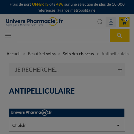
Frais de port
OFFERTS
dès
49€
sur une sélection de plus de 10 000
références (France métropolitaine)
0

menu
Accueil
Beauté et soins
Soin des cheveux
Antipelliculaire
JE RECHERCHE...
ANTIPELLICULAIRE

Choisir