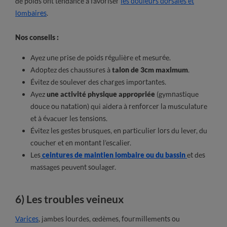
de poids ont tendance à favoriser
les douleurs dorsales et
lombaires
.
Nos conseils :
Ayez une prise de poids régulière et mesurée.
Adoptez des chaussures à
talon de 3cm maximum
.
Évitez de soulever des charges importantes.
Ayez
une activité physique appropriée
(gymnastique
douce ou natation) qui aidera à renforcer la musculature
et à évacuer les tensions.
Évitez les gestes brusques, en particulier lors du lever, du
coucher et en montant l’escalier.
Les
ceintures de maintien lombaire ou du bassin
et des
massages peuvent soulager.
6) Les troubles veineux
Varices
, jambes lourdes, œdèmes, fourmillements ou