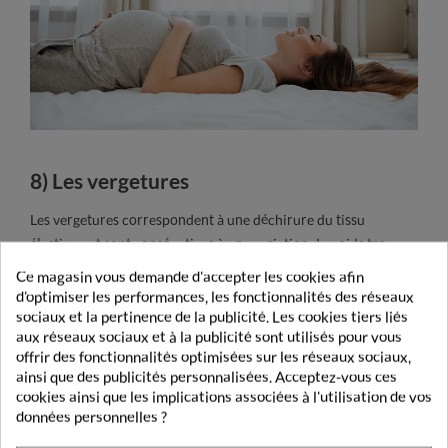
8) Les vergetures
Les vergetures correspondent à une déchirure du tissu
élastique et sont consécutives à une variation de poids trop
importante, trop rapide et des modifications hormonales.
Ce magasin vous demande d'accepter les cookies afin
d'optimiser les performances, les fonctionnalités des réseaux
Notre conseil :
sociaux et la pertinence de la publicité. Les cookies tiers liés
aux réseaux sociaux et à la publicité sont utilisés pour vous
Pensez à
bien hydrater votre peau
mais aucune crème
offrir des fonctionnalités optimisées sur les réseaux sociaux,
ainsi que des publicités personnalisées. Acceptez-vous ces
n’aura d’effet magique si votre prise de poids est
cookies ainsi que les implications associées à l'utilisation de vos
excessive. il existe toutefois des
soins spécialement
données personnelles ?
formulés pour prévenir au mieux l'apparition des