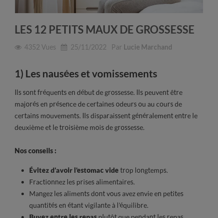
LES 12 PETITS MAUX DE GROSSESSE
4352
Vues
25/11/2022
Par
Lucie Marchand
1) Les nausées et vomissements
Ils sont fréquents en début de grossesse. Ils peuvent être
majorés en présence de certaines odeurs ou au cours de
certains mouvements. Ils disparaissent généralement entre le
deuxième et le troisième mois de grossesse.
Nos conseils :
Évitez d’avoir l’estomac vide
trop longtemps.
Fractionnez les prises alimentaires.
Mangez les aliments dont vous avez envie en petites
quantités en étant vigilante à l’équilibre.
Buvez entre les repas
plutôt que pendant les repas.