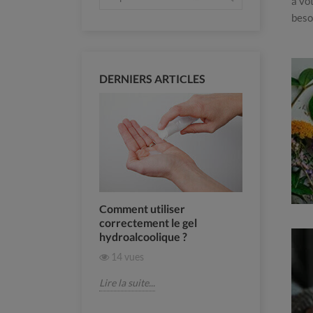
à vo
beso
DERNIERS ARTICLES
sir son soin
Comment utiliser
Comment a
ime ?
correctement le gel
fraîche ? 
hydroalcoolique ?
essentiels
14
vues
357
vue
Lire la suite...
Lire la suite.