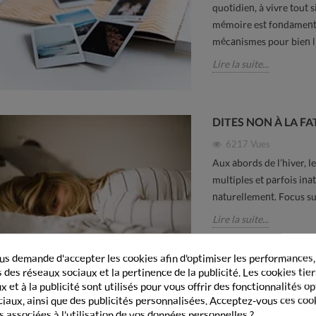
quotidien, à vivre tout
mémoire est fondamenta
mécanismes pour bien l'
Lire la suite...
DITES NON À LA FA
6217
Vues
Aux abords de l’hiver, 
multiples et parfois ina
naturellement. Focus sur
Lire la suite...
s demande d'accepter les cookies afin d'optimiser les performances,
 des réseaux sociaux et la pertinence de la publicité. Les cookies tier
 et à la publicité sont utilisés pour vous offrir des fonctionnalités o
J'AI LES JAMBES LO
ciaux, ainsi que des publicités personnalisées. Acceptez-vous ces coo
s associées à l'utilisation de vos données personnelles ?