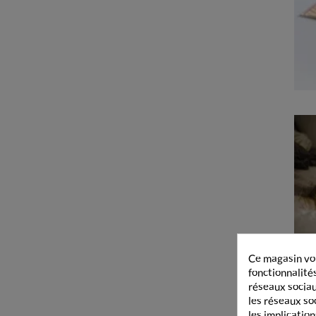
Ce magasin vou
fonctionnalités
réseaux sociaux
les réseaux so
les implication