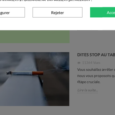
8171
Vues
Au réveil, tout va bien. 
igurer
Rejeter
Acce
gonflement, la sensatio
veineuse sont courants.
Lire la suite...
DITES STOP AU TAB
11364
Vues
Vous souhaitez arrêter d
nous vous proposons que
étape cruciale.
Lire la suite...