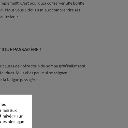
 simplement. C'est pourquoi conserver une bonne
l. Nous vous aidons à mieux comprendre ses
entretenir.
TIGUE PASSAGÈRE !
les causes de notre coup de pompe généralisé sont
ttendues. Mais elles peuvent se soigner
 la fatigue passagère.
 les
s liés aux
ptimisées sur
URDES...
kies ainsi que