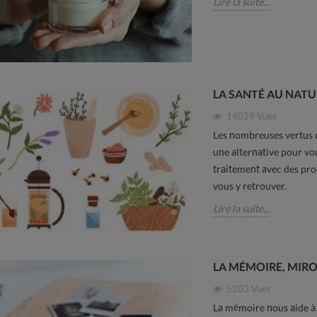
Lire la suite...
LA SANTÉ AU NATUR
14029
Vues
Les nombreuses vertus d
une alternative pour vo
traitement avec des pro
vous y retrouver.
Lire la suite...
LA MÉMOIRE, MIRO
5203
Vues
La mémoire nous aide à 