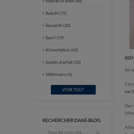
Maman et Bébé (48)
Beauté (75)
Sexualité (20)
Sport (19)
Alimentation (63)
BIE
Guides d'achat (33)
Se s
Vétérinaire (4)
C'es
VOIR TOUT
sur 
Des
info
RECHERCHER DANS BLOG
Alim