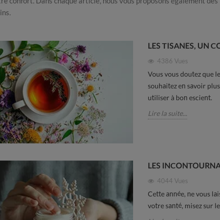
tre confort. Dans chaque article, nous vous proposons également des l
ins.
LES TISANES, UN 
4386
Vues
Vous vous doutez que le
souhaitez en savoir plu
utiliser à bon escient.
Lire la suite...
voir une haleine
Comment choisir son
Pourquo
Les gestes
dentifrice ?
plaque
LES INCONTOURNAB
 à adopter
danger
88
vues
?
s
4044
Vues
Lire la suite...
96
v
Cette année, ne vous lai
..
votre santé, misez sur l
Lire la s