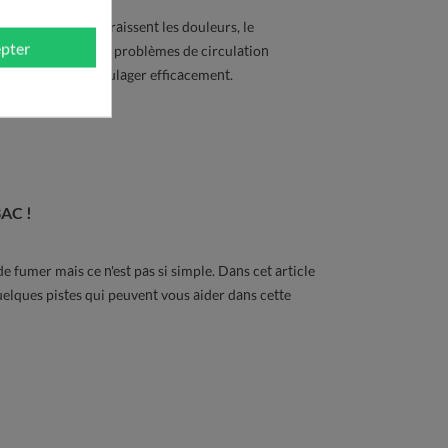
Mais très vite apparaissent les douleurs, le
pter
n de lourdeur… Les problèmes de circulation
 Apprenez à les soulager efficacement.
AC !
e fumer mais ce n'est pas si simple. Dans cet article
lques pistes qui peuvent vous aider dans cette