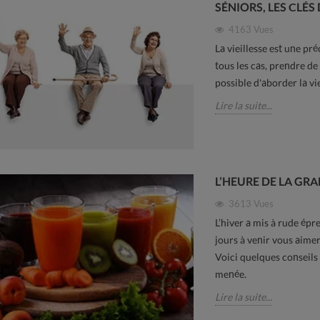
SÉNIORS, LES CLÉ
4163
Vues
La vieillesse est une p
tous les cas, prendre de l
possible d'aborder la vie
Lire la suite...
L’HEURE DE LA GRA
3613
Vues
L’hiver a mis à rude ép
jours à venir vous aimer
Voici quelques conseils
menée.
Lire la suite...