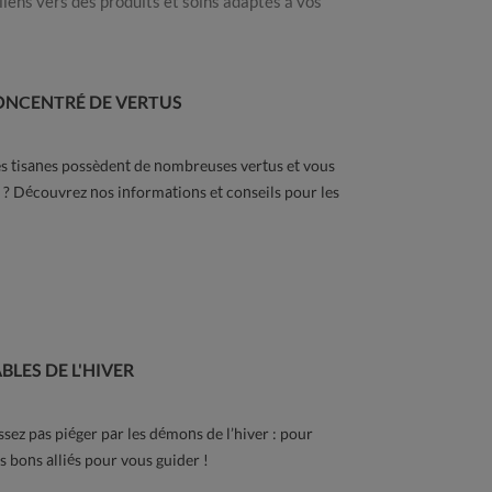
iens vers des produits et soins adaptés à vos
CONCENTRÉ DE VERTUS
s tisanes possèdent de nombreuses vertus et vous
s ? Découvrez nos informations et conseils pour les
i le tartre et la
Comment choisir son soin
Com
 dentaire sont
d'hygiène intime ?
cor
LES DE L'HIVER
eux pour les animaux
hyd
386
vues
1
Lire la suite...
ues
ssez pas piéger par les démons de l’hiver : pour
Lire 
es bons alliés pour vous guider !
uite...