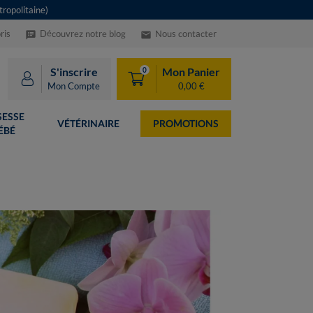
ropolitaine)
ris
Découvrez notre blog
Nous contacter
speaker_notes
email
S'inscrire
Mon Panier
0
Mon Compte
0,00 €
ESSE
VÉTÉRINAIRE
PROMOTIONS
ÉBÉ