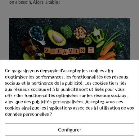
on a besoin. Alors, à table !
Ce magasin vous demande d'accepter les cookies afin
d'optimiser les performances, les fonctionnalités des réseaux
sociaux et la pertinence de la publicité. Les cookies tiers liés
aux réseaux sociaux et à la publicité sont utilisés pour vous
offrir des fonctionnalités optimisées sur les réseaux sociaux,
Bonus : les vitamines B9 et B12, le duo
ainsi que des publicités personnalisées. Acceptez-vous ces
cookies ainsi que les implications associées à l'utilisation de vos
dynamique pour votre santé
données personnelles ?
Ces vitamines sont comme les architectes de votre corps :
Configurer
Elles sont essentielles pour la fabrication de l'ADN (le