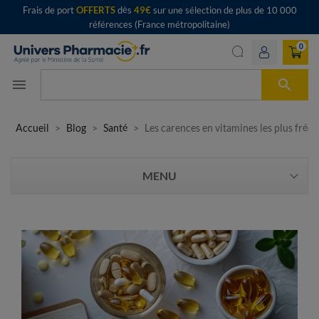
Frais de port
OFFERTS
dès
49€
sur une sélection de plus de 10 000
références (France métropolitaine)
0

menu
Accueil
Blog
Santé
Les carences en vitamines les plus fréq
MENU