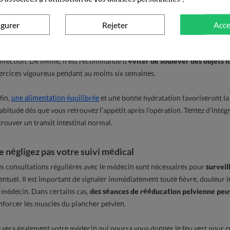
rès l’opération, il est normal de ressentir des douleurs que vous pouvez 
 est important de suivre les instructions du médecin concernant la posolo
igurer
Rejeter
Acce
 côté des incisions, elles doivent rester propres et sèches : il faudra les n
infection. De même, il est recommandé d'
éviter de soulever des objets l
ercices vigoureux pendant au moins six semaines.
fin,
une alimentation équilibrée
et une bonne hydratation favoriseront l
habitude dès que vous retrouvez l’appétit après l’opération. Tentez d'int
trouver un transit intestinal normal.
 négligez pas votre suivi médical
s consultations régulières avec le médecin sont nécessaires pour
surveil
entuel. Il est important de signaler immédiatement toute fièvre, douleur 
 médecin. Dans certains cas,
des séances de rééducation pelvienne pe
nforcer les muscles du plancher pelvien.
 sera également votre médecin qui pourra vous donner le feu vert pour ret