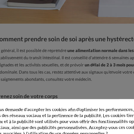
omment prendre soin de soi après une hystérect
 général, il est possible de reprendre
une alimentation normale dans les 2
tablissement du transit intestinal. Il est conseillé d'attendre 6 semaines a
ignades et les activités sexuelles, et de prévoir
un délai de 2 à 3 mois pou
dominale. Dans tous les cas, restez attentive aux signaux qu’envoie votre c
 saignements abondants, consultez votre médecin.
renez soin de votre corps
pos, repos, repos : il vous en faudra beaucoup pendant les premières sem
s demande d'accepter les cookies afin d'optimiser les performances,
it être restreinte
pour éviter toute pression sur la zone opérée. Cepend
 des réseaux sociaux et la pertinence de la publicité. Les cookies tier
us récupérerez plus facilement en bougeant un peu. Les activités légères
 et à la publicité sont utilisés pour vous offrir des fonctionnalités o
améliorer la circulation sanguine et de prévenir les caillots.
ciaux, ainsi que des publicités personnalisées. Acceptez-vous ces coo
s associées à l'utilisation de vos données personnelles ?