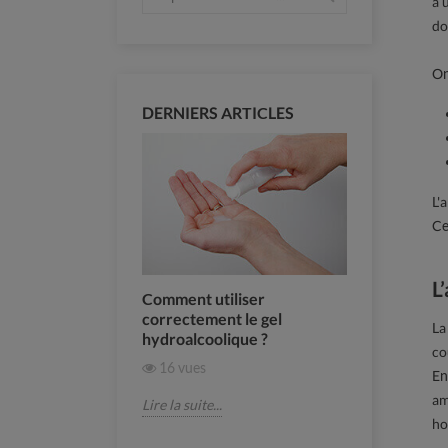
à 
do
On
DERNIERS ARTICLES
L'
Ce
L
sir son soin
Comment utiliser
Comment a
ime ?
correctement le gel
fraîche ? 
La
hydroalcoolique ?
essentiels
co
16
vues
358
vue
En
am
Lire la suite...
Lire la suite.
ho