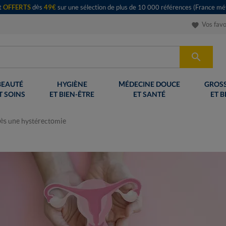
rt
OFFERTS
dès
49€
sur une sélection de plus de 10 000 références (France mét
Vos favo
favorite

BEAUTÉ
HYGIÈNE
MÉDECINE DOUCE
GROSS
T SOINS
ET BIEN-ÊTRE
ET SANTÉ
ET B
rès une hystérectomie