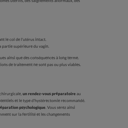
fibromes utérins, des saignements anormaux, des
nt le col de l'utérus intact.
la partie supérieure du vagin.
sques ainsi que des conséquences à long terme.
ons de traitement ne sont pas ou plus viables.
i le tartre et la
Comment choisir son soin
Com
 dentaire sont
d'hygiène intime ?
cor
chirurgicale,
un rendez-vous préparatoire
au
eux pour les animaux
hyd
386
vues
potentiels et le type d'hystérectomie recommandé.
1
réparation psychologique
. Vous serez ainsi
Lire la suite...
ues
ment sur la fertilité et les changements
Lire 
uite...