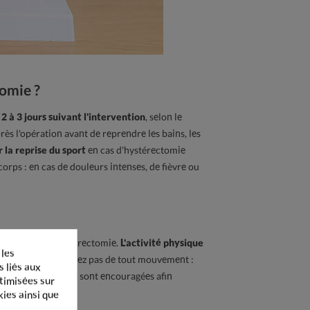
omie ?
 à 3 jours suivant l'intervention
, selon le
près l'opération avant de reprendre les bains, les
r la reprise du sport
en cas d'hystérectomie
orps : en cas de douleurs intenses, de fièvre ou
aines après l’hystérectomie.
L'activité physique
 les
ant, ne vous abstenez pas de tout mouvement :
s liés aux
, comme la marche, sont encouragées afin
ptimisées sur
kies ainsi que