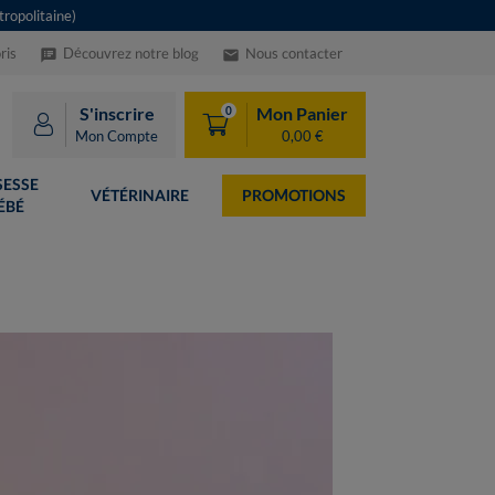
ropolitaine)
ris
Découvrez notre blog
Nous contacter
speaker_notes
email
S'inscrire
Mon Panier
0
Mon Compte
0,00 €
ESSE
VÉTÉRINAIRE
PROMOTIONS
ÉBÉ