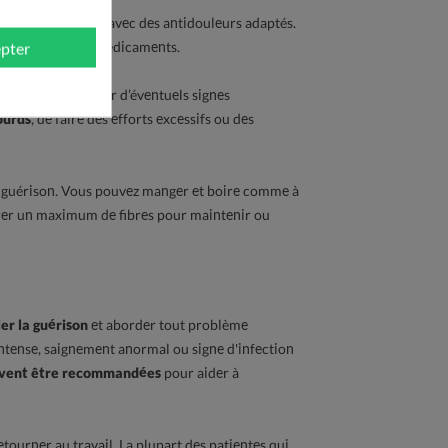
prendre en charge avec des antidouleurs adaptés.
gie et le type de médicaments.
pter
ettoyer et surveiller d’éventuels signes
ourds
, de faire des efforts excessifs ou des
a guérison. Vous pouvez manger et boire comme à
égrer un maximum de fibres pour maintenir ou
ler la guérison
et aborder tout problème
intense, saignement anormal ou signe d'infection
uvent être recommandées
pour aider à
ourner au travail. La plupart des patientes qui