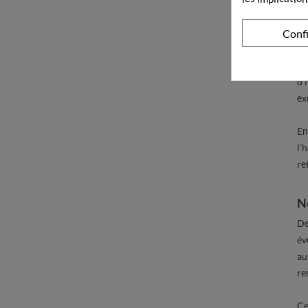
Ap
Il
Conf
Du
d’
ex
En
l’
re
Ne
De
év
au
re
Ce