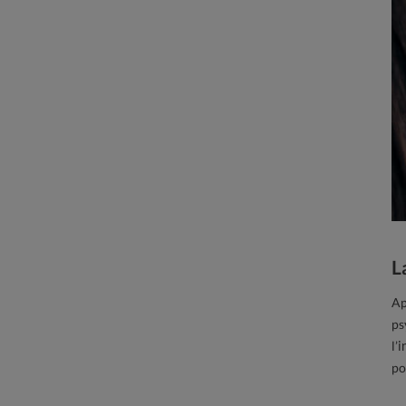
L
Ap
ps
l’
po