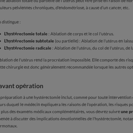
une ablation totale ou partielle de l’utérus peut être prise en raison de 
uleurs pelviennes chroniques, d’endométriose, à cause d’un cancer, etc.
 distingue :
L’hystérectomie totale
: Ablation de corps et le col l'utérus.
L’hystérectomie subtotale
(ou partielle) : Ablation de l'utérus en laissa
L’hystérectomie radicale
: Ablation de l'utérus, du col de l'utérus, de 
ablation de l'utérus rend la procréation impossible. Elle comporte des ri
tte chirurgie est donc généralement recommandée lorsque les autres opti
’avant opération
voir une haleine
Comment choisir son
Pourquo
Les gestes
dentifrice ?
plaque
 préparation à une hystérectomie inclut, comme pour toute intervention 
 à adopter
danger
88
vues
urs duquel le médecin expliquera les raisons de l'opération, les risques 
?
s
 plus des examens médicaux complémentaires, vous devrez suivre
une p
Lire la suite...
97
v
enée à discuter des implications émotionnelles de l'hystérectomie, notam
..
rmonaux.
Lire la s