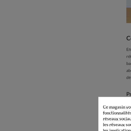
C
En
ré
ba
ab
de
P
Re
Ce magasin vou
do
fonctionnalités
vo
réseaux sociaux
d’
les réseaux so
les implication