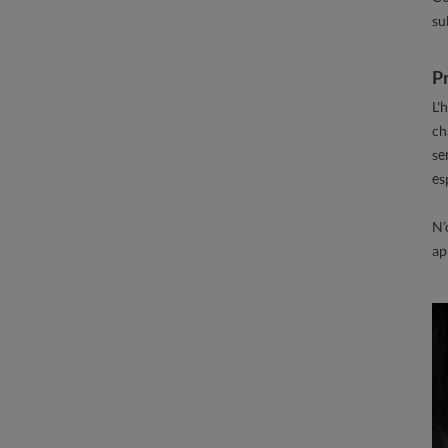
su
P
L'
ch
se
es
N’
ap