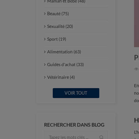
Maman et Bébé (48)
Beauté (75)
Sexualité (20)
Sport (19)
Alimentation (63)
P
Guides d'achat (33)
Vétérinaire (4)
En
no
VOIR TOUT
do
H
RECHERCHER DANS BLOG
L'