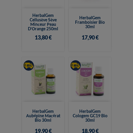
HerbalGem
HerbalGem
Cellusève Sève
Framboisier Bio
Minceur Peau
30ml
D'Orange 250ml
13,80 €
17,90 €
HerbalGem
HerbalGem
Aubépine Macérat
Cologem GC19 Bio
Bio 30ml
30ml
19,90 €
18,90 €