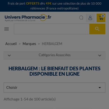
Frais de port
OFFERTS
dès
49€
sur une sélection de plus de 10 000
références (France métropolitaine)
0

menu
Accueil
Marques
HERBALGEM
expand_more
expand_more
Catégories Associées
HERBALGEM : LE BIENFAIT DES PLANTES
DISPONIBLE EN LIGNE

Choisir
Affichage 1-54 de 100 article(s)