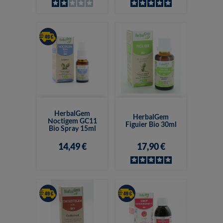
HerbalGem
HerbalGem
Noctigem GC11
Figuier Bio 30ml
Bio Spray 15ml
14,49 €
17,90 €