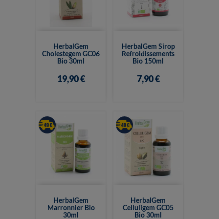
HerbalGem
HerbalGem Sirop
Cholestegem GC06
Refroidissements
Bio 30ml
Bio 150ml
19,90 €
7,90 €
HerbalGem
HerbalGem
Marronnier Bio
Celluligem GC05
30ml
Bio 30ml