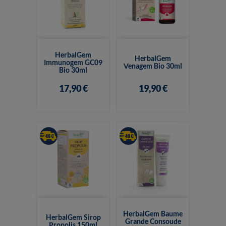
HerbalGem
HerbalGem
Immunogem GC09
Venagem Bio 30ml
Bio 30ml
17,90 €
19,90 €
HerbalGem Baume
HerbalGem Sirop
Grande Consoude
Propolis 150ml