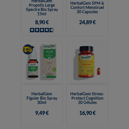
HerbalGem
HerbalGem SPM &
Propolis Large
Confort Menstruel
Spectre Bio Spray
30 Capsules
15ml
8,90 €
24,89 €
HerbalGem
HerbalGem Stress-
Figuier Bio Spray
Protect Cognition
30ml
30 Gélules
9,49 €
16,90 €