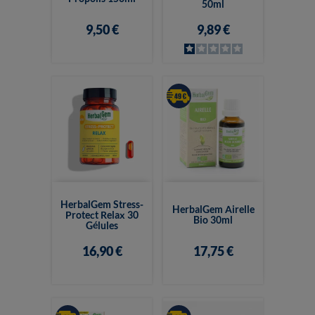
50ml
9,50 €
9,89 €
HerbalGem Stress-
HerbalGem Airelle
Protect Relax 30
Bio 30ml
Gélules
16,90 €
17,75 €