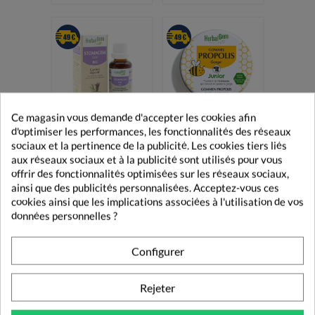
Ce magasin vous demande d'accepter les cookies afin
d'optimiser les performances, les fonctionnalités des réseaux
HerbalGem
sociaux et la pertinence de la publicité. Les cookies tiers liés
HerbalGem
Gommes Propolis
Stomagem GC23
aux réseaux sociaux et à la publicité sont utilisés pour vous
Gorge Junior Bio
Bio 30ml
45g
offrir des fonctionnalités optimisées sur les réseaux sociaux,
ainsi que des publicités personnalisées. Acceptez-vous ces
13,99 €
5,90 €
cookies ainsi que les implications associées à l'utilisation de vos
données personnelles ?
Configurer
Rejeter