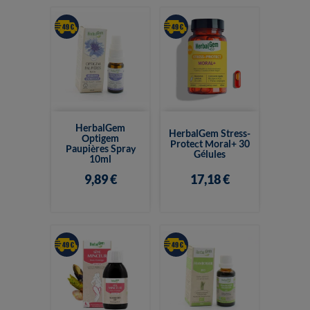
HerbalGem
HerbalGem Stress-
Optigem
Protect Moral+ 30
Paupières Spray
Gélules
10ml
9,89 €
17,18 €