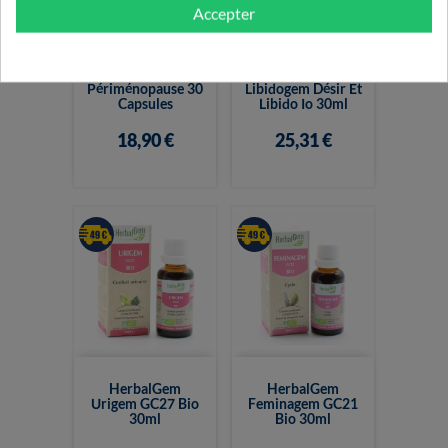
Accepter
HerbalGem
Herbalgem CG32
Périménopause 30
Libidogem Désir Et
Capsules
Libido Io 30ml
18,90 €
25,31 €
HerbalGem
HerbalGem
Urigem GC27 Bio
Feminagem GC21
30ml
Bio 30ml