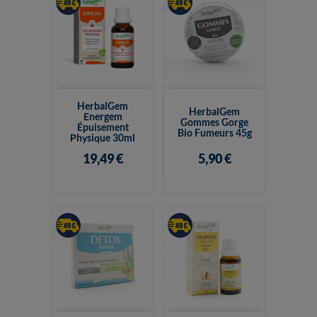
HerbalGem
HerbalGem
Energem
Gommes Gorge
Épuisement
Bio Fumeurs 45g
Physique 30ml
19,49 €
5,90 €