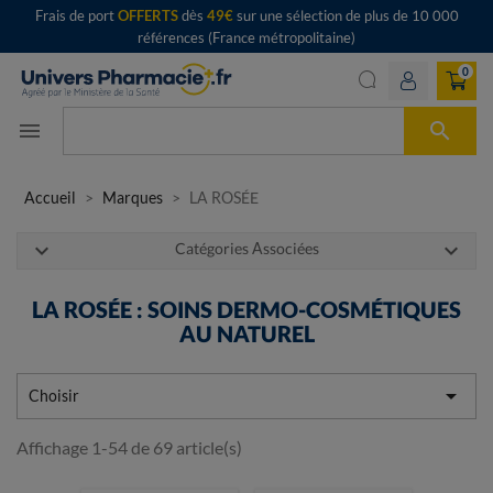
Frais de port
OFFERTS
dès
49€
sur une sélection de plus de 10 000
références (France métropolitaine)
0

menu
Accueil
Marques
LA ROSÉE
expand_more
expand_more
Catégories Associées
LA ROSÉE : SOINS DERMO-COSMÉTIQUES
AU NATUREL

Choisir
Affichage 1-54 de 69 article(s)