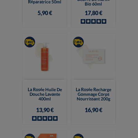
Réparatrice 50ml
Bio 60ml
5,90 €
17,80 €
La Rosée Huile De
La Rosée Recharge
Douche Lavante
Gommage Corps
400ml
Nourrissant 200g
13,90 €
16,90 €