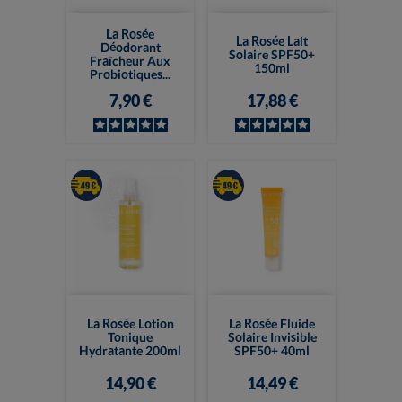
La Rosée
La Rosée Lait
Déodorant
Solaire SPF50+
Fraîcheur Aux
150ml
Probiotiques...
7,90 €
17,88 €
La Rosée Lotion
La Rosée Fluide
Tonique
Solaire Invisible
Hydratante 200ml
SPF50+ 40ml
14,90 €
14,49 €