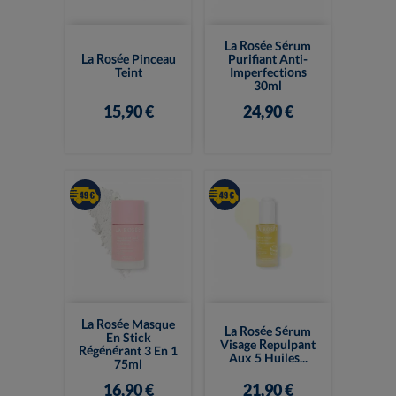
La Rosée Sérum
La Rosée Pinceau
Purifiant Anti-
Teint
Imperfections
30ml
15,90 €
24,90 €
La Rosée Masque
La Rosée Sérum
En Stick
Visage Repulpant
Régénérant 3 En 1
Aux 5 Huiles...
75ml
16,90 €
21,90 €