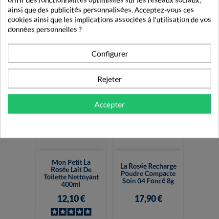
ainsi que des publicités personnalisées. Acceptez-vous ces
La Rosée Contour
La Rosée Stick
cookies ainsi que les implications associées à l'utilisation de vos
Des Yeux
Lèvres Nourrissant
Défatiguant 15ml
Recharge 4,5g
données personnelles ?
19,80 €
5,56 €
Configurer
Rejeter
Accepter
Mon Petit La
La Rosée Recharge
Rosée Lait De
Poudre Compacte
Toilette Nettoyant
Soin 04 Foncé 8g
400ml
12,10 €
17,90 €