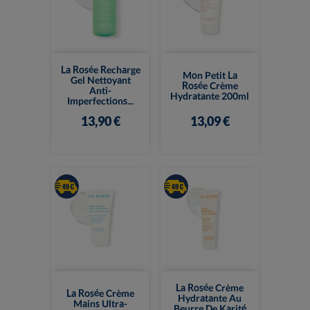
La Rosée Recharge
Mon Petit La
Gel Nettoyant
Rosée Crème
Anti-
Hydratante 200ml
Imperfections...
13,90 €
13,09 €
La Rosée Crème
La Rosée Crème
Hydratante Au
Mains Ultra-
Beurre De Karité