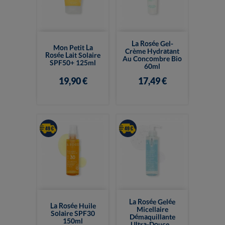
La Rosée Gel-
Mon Petit La
Crème Hydratant
Rosée Lait Solaire
Au Concombre Bio
SPF50+ 125ml
60ml
19,90 €
17,49 €
La Rosée Gelée
La Rosée Huile
Micellaire
Solaire SPF30
Démaquillante
150ml
Ultra-Douce...