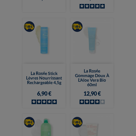
La Rosée
La Rosée Stick
Gommage Doux À
Lèvres Nourrissant
L'Aloe Vera Bio
Rechargeable 4,5g
60ml
6,90 €
12,90 €