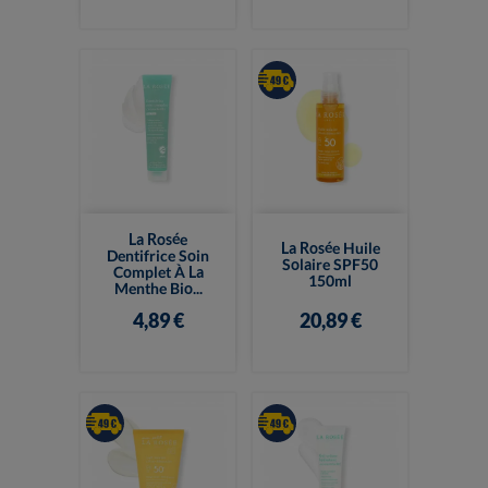
La Rosée
La Rosée Huile
Dentifrice Soin
Solaire SPF50
Complet À La
150ml
Menthe Bio...
4,89 €
20,89 €