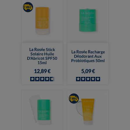
La Rosée Stick
La Rosée Recharge
Solaire Huile
Déodorant Aux
D'Abricot SPF50
Probiotiques 50ml
15ml
12,89 €
5,09 €