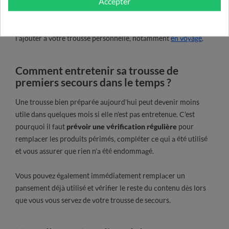
Accepter
de tête, mal de gorge, etc.
Si vous prenez un traitement régulier, vous pouvez toutefois
l’ajouter à votre trousse personnelle, notamment
en voyage
.
Comment entretenir sa trousse de
premiers secours dans le temps ?
Une trousse bien préparée aujourd’hui peut devenir moins
utile dans quelques mois si elle n’est pas entretenue. C’est
pourquoi il faut
prévoir une vérification régulière
pour
remplacer les produits périmés, compléter ce qui a été utilisé
et vous assurer que rien n’a été endommagé.
Vous pouvez également immédiatement remplacer un
pansement déjà utilisé et vérifier le reste du contenu dès lors
que vous vous servez de votre trousse de secours.