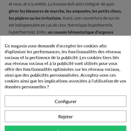
et vous, et à la météo. La trousse doit alors intégrer de quoi
gérer les blessures de marche, les ampoules, les petits chocs,
les piqûres ou les irritations
. Aussi, une couverture de survie
est indispensable en cas de choc thermique (hypothermie,
hyperthermie). Enfin,
un coussin hémostatique d’urgence
(pansement compressif stérile) est indispensable si votre
Ce magasin vous demande d'accepter les cookies afin
trousse est dédiée au sport ou à la randonnée, car elle permet
d'optimiser les performances, les fonctionnalités des réseaux
de contrôler une hémorragie le temps que les secours arrivent.
sociaux et la pertinence de la publicité. Les cookies tiers liés
aux réseaux sociaux et à la publicité sont utilisés pour vous
offrir des fonctionnalités optimisées sur les réseaux sociaux,
Faut-il mettre des médicaments dans la
ainsi que des publicités personnalisées. Acceptez-vous ces
trousse de premiers soins ?
cookies ainsi que les implications associées à l'utilisation de vos
données personnelles ?
En règle générale, une bonne trousse de premiers soins n’a pas
besoin de contenir de médicaments. Il est primordial de
Configurer
distinguer la trousse de premiers soins de l’armoire à
pharmacie
: La première sert à agir rapidement en cas
Rejeter
d’accident, la seconde rassemble vos traitements et des
médicaments d’appoint pour l’automédication en cas de mal