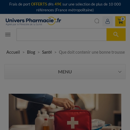
Frais de port
OFFERTS
dès
49€
sur une sélection de plus de 10 000
références (France métropolitaine)
0

menu
Accueil
Blog
Santé
Que doit contenir une bonne trousse de
MENU