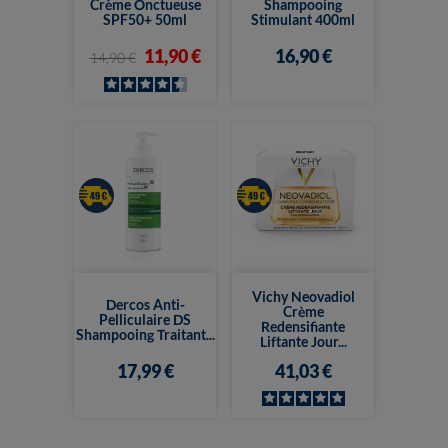
Crème Onctueuse
Shampooing
SPF50+ 50ml
Stimulant 400ml
11,90 €
16,90 €
14,90 €
Vichy Neovadiol
Dercos Anti-
Crème
Pelliculaire DS
Redensifiante
Shampooing Traitant...
Liftante Jour...
17,99 €
41,03 €