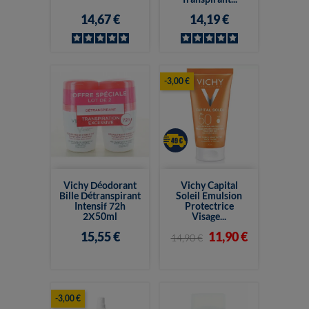
14,67 €
14,19 €
-3,00 €
Vichy Déodorant
Vichy Capital
Bille Détranspirant
Soleil Emulsion
Intensif 72h
Protectrice
2X50ml
Visage...
15,55 €
11,90 €
14,90 €
-3,00 €