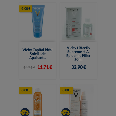
-3,00 €
Vichy Liftactiv
Vichy Capital Idéal
Supreme H.A.
Soleil Lait
Epidemic Filler
Apaisant...
30ml
11,71 €
32,90 €
14,71 €
-3,00 €
-3,00 €