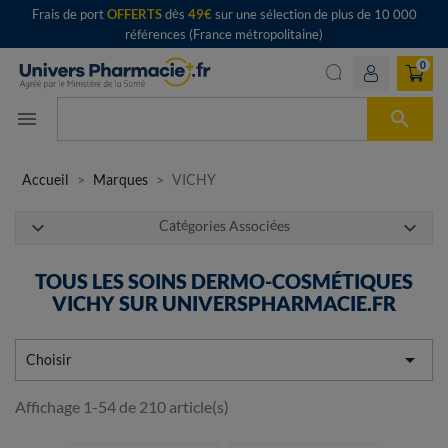
Frais de port
OFFERTS
dès
49€
sur une sélection de plus de 10 000
références (France métropolitaine)
0

menu
Accueil
Marques
VICHY
expand_more
expand_more
Catégories Associées
TOUS LES SOINS DERMO-COSMÉTIQUES
VICHY SUR UNIVERSPHARMACIE.FR

Choisir
Affichage 1-54 de 210 article(s)