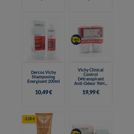
Vichy Clinical
Dercos Vichy
Control
Shampooing
Détranspirant
Énergisant 200ml
Anti-Odeur 96H...
10,49 €
19,99 €
-3,00 €