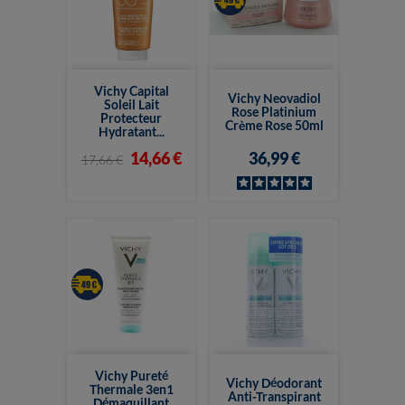
Vichy Capital
Vichy Neovadiol
Soleil Lait
Rose Platinium
Protecteur
Crème Rose 50ml
Hydratant...
14,66 €
36,99 €
17,66 €
Vichy Pureté
Vichy Déodorant
Thermale 3en1
Anti-Transpirant
Démaquillant