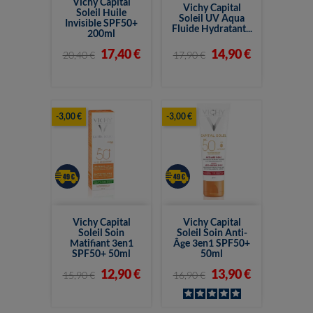
Vichy Capital
Vichy Capital
Soleil Huile
Soleil UV Aqua
Invisible SPF50+
Fluide Hydratant...
200ml
17,40 €
14,90 €
20,40 €
17,90 €
-3,00 €
-3,00 €
Vichy Capital
Vichy Capital
Soleil Soin
Soleil Soin Anti-
Matifiant 3en1
Âge 3en1 SPF50+
SPF50+ 50ml
50ml
12,90 €
13,90 €
15,90 €
16,90 €