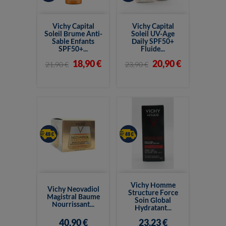
Vichy Capital
Vichy Capital
Soleil Brume Anti-
Soleil UV-Age
Sable Enfants
Daily SPF50+
SPF50+...
Fluide...
18,90 €
20,90 €
21,90 €
23,90 €
Vichy Homme
Vichy Neovadiol
Structure Force
Magistral Baume
Soin Global
Nourrissant...
Hydratant...
40,90 €
23,23 €