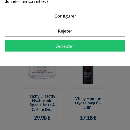
données personnelles ?
Vichy Homme
Vichy Capital
Sensi Baume
Soleil Spray Fluide
Après-Rasage
Enfant SPF50+
Configurer
75ml
200ml
18,90 €
15,08 €
18,08 €
Rejeter
Accepter
Vichy Liftactiv
Vichy Homme
Hyaluronic
Hydra Mag C+
Specialist H.A
50ml
Crème De...
29,98 €
17,18 €