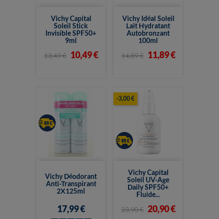
Vichy Capital
Vichy Idéal Soleil
Soleil Stick
Lait Hydratant
Invisible SPF50+
Autobronzant
9ml
100ml
10,49 €
11,89 €
13,49 €
14,89 €
-3,00 €
Vichy Capital
Vichy Déodorant
Soleil UV-Age
Anti-Transpirant
Daily SPF50+
2X125ml
Fluide...
17,99 €
20,90 €
23,90 €