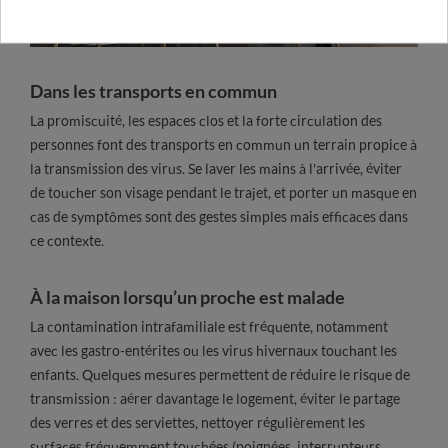
Dans les transports en commun
La promiscuité, les espaces clos et la forte circulation des
personnes font des transports en commun un terrain propice à
la transmission des virus. Se laver les mains à l'arrivée, éviter
de toucher son visage pendant le trajet, et porter un masque en
cas de symptômes sont des gestes simples mais efficaces dans
ce contexte.
À la maison lorsqu’un proche est malade
La contamination intrafamiliale est fréquente, notamment
avec les gastro-entérites ou les virus hivernaux touchant les
enfants. Quelques mesures permettent de réduire le risque de
transmission : aérer davantage le logement, éviter le partage
des verres et des serviettes, nettoyer régulièrement les
surfaces fréquemment touchées (poignées, interrupteurs,