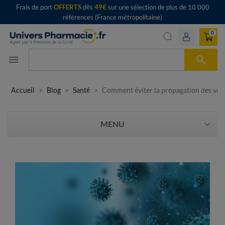
Frais de port
OFFERTS
dès
49€
sur une sélection de plus de 10 000
références (France métropolitaine)
0

menu
Accueil
Blog
Santé
Comment éviter la propagation des viru
MENU