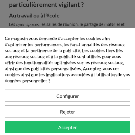
particulièrement vigilant ?
Au travail ou à l’école
Les
open spaces
, les salles de réunion, le partage de matériel et
la tendance à venir travailler malgré des symptômes sont
Ce magasin vous demande d'accepter les cookies afin
autant de facteurs qui favorisent la circulation des virus en
d'optimiser les performances, les fonctionnalités des réseaux
milieu professionnel ou scolaire.
Privilégier le télétravail
sociaux et la pertinence de la publicité. Les cookies tiers liés
lorsque l'on est malade,
aérer régulièrement
les espaces
aux réseaux sociaux et à la publicité sont utilisés pour vous
partagés et
désinfecter les surfaces communes
contribuent à
offrir des fonctionnalités optimisées sur les réseaux sociaux,
limiter la propagation.
ainsi que des publicités personnalisées. Acceptez-vous ces
cookies ainsi que les implications associées à l'utilisation de vos
données personnelles ?
Configurer
Rejeter
Accepter