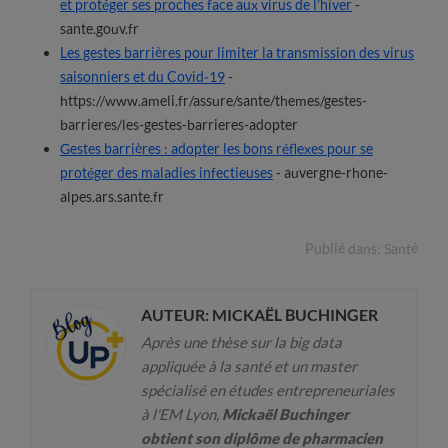
et protéger ses proches face aux virus de l’hiver
-
sante.gouv.fr
Les gestes barrières pour limiter la transmission des virus
saisonniers et du Covid-19
-
https://www.ameli.fr/assure/sante/themes/gestes-
barrieres/les-gestes-barrieres-adopter
Gestes barrières : adopter les bons réflexes pour se
protéger des maladies infectieuses
- auvergne-rhone-
alpes.ars.sante.fr
Publié dans:
Santé
AUTEUR: MICKAËL BUCHINGER
Après une thèse sur la big data
appliquée à la santé et un master
spécialisé en études entrepreneuriales
à l'EM Lyon,
Mickaël Buchinger
obtient son diplôme de pharmacien