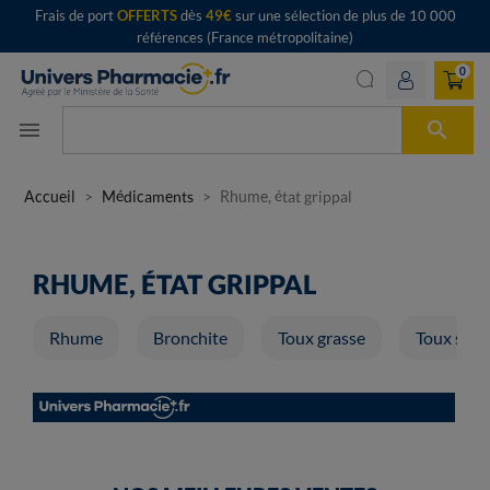
Frais de port
OFFERTS
dès
49€
sur une sélection de plus de 10 000
références (France métropolitaine)
0

menu
Accueil
Médicaments
Rhume, état grippal
RHUME, ÉTAT GRIPPAL
Rhume
Bronchite
Toux grasse
Toux sèch