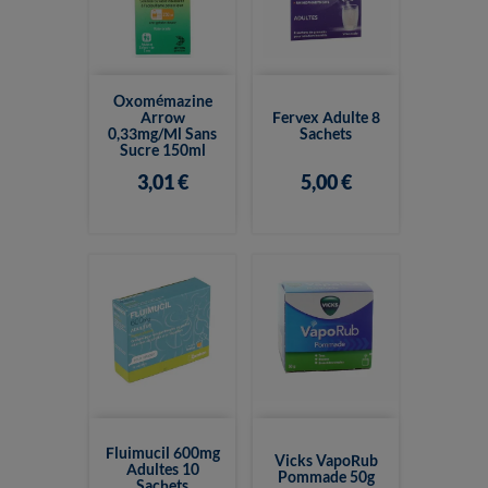
Oxomémazine
Arrow
Fervex Adulte 8
0,33mg/ml Sans
Sachets
Sucre 150ml
3,01 €
5,00 €
Fluimucil 600mg
Vicks VapoRub
Adultes 10
Pommade 50g
Sachets