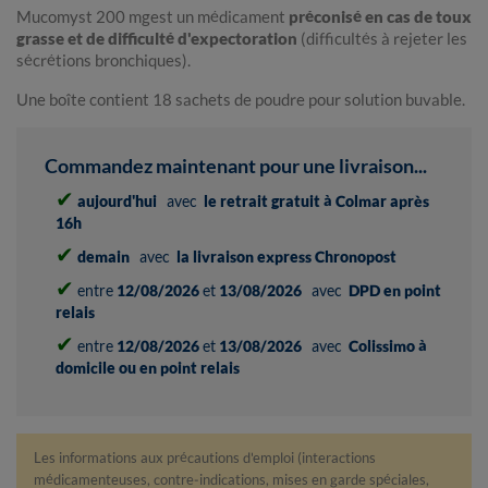
Mucomyst 200 mgest un médicament
préconisé en cas de toux
grasse et de difficulté d'expectoration
(difficultés à rejeter les
sécrétions bronchiques).
Une boîte contient 18 sachets de poudre pour solution buvable.
Commandez maintenant pour une livraison...
✔
aujourd'hui
avec
le retrait gratuit à Colmar après
16h
✔
demain
avec
la livraison express Chronopost
✔
entre
12/08/2026
et
13/08/2026
avec
DPD en point
relais
✔
entre
12/08/2026
et
13/08/2026
avec
Colissimo à
domicile ou en point relais
Les informations aux précautions d'emploi (interactions
médicamenteuses, contre-indications, mises en garde spéciales,