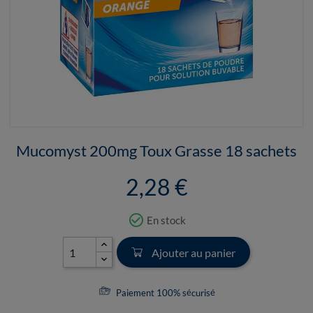
Mucomyst 200mg Toux Grasse 18 sachets
2,28 €
check_circle_outline
En stock
Ajouter au panier
Paiement 100% sécurisé