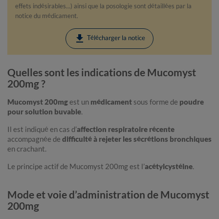
effets indésirables...) ainsi que la posologie sont détaillées par la
notice du médicament.
download
Télécharger la notice
Quelles sont les indications de Mucomyst
200mg ?
Mucomyst 200mg
est un
médicament
sous forme de
poudre
pour solution buvable
.
Il est indiqué en cas d’
affection respiratoire récente
accompagnée de
difficulté à rejeter les sécrétions bronchiques
en crachant.
Le principe actif de Mucomyst 200mg est l’
acétylcystéine
.
Mode et voie d’administration de Mucomyst
200mg