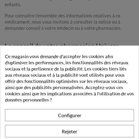
enfants.
Pour connaître l’ensemble des informations relatives à ce
médicament, nous vous invitons à consulter la notice ou à
demander conseil à votre médecin ou à votre pharmacien.
Le conseil de votre pharmacien Univers
Pharmacie
Ce magasin vous demande d'accepter les cookies afin
d'optimiser les performances, les fonctionnalités des réseaux
Le Mucomyst
, également connu sous le nom de N-
sociaux et la pertinence de la publicité. Les cookies tiers liés
acétylcystéine, est un médicament utilisé dans le
traitement de
aux réseaux sociaux et à la publicité sont utilisés pour vous
différentes affections respiratoires.
Le médicament Mucomyst
offrir des fonctionnalités optimisées sur les réseaux sociaux,
200 mg, est généralement disponible sous forme de comprimés
ainsi que des publicités personnalisées. Acceptez-vous ces
ou de gélules.
cookies ainsi que les implications associées à l'utilisation de vos
données personnelles ?
Le principal ingrédient actif du Mucomyst est la
N-
acétylcystéine
, qui est un dérivé de l'acide aminé cystéine. Ce
médicament a plusieurs mécanismes d'action bénéfiques dans le
Configurer
traitement des affections respiratoires.
Tout d'abord, le Mucomyst
agit comme un expectorant.
Il
Rejeter
facilite l'expulsion des sécrétions et des mucosités des voies