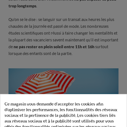
trop longtemps
.
Qu’on se le dise : se languir sur un transat aux heures les plus
chaudes de la journée est passé de mode. Les nombreuses
études scientifiques ont réussi à faire changer les mentalités et
la plupart des vacanciers savent maintenant qu’il est important
de
ne pas rester en plein soleil entre 11h et 16h
surtout
lorsque des enfants sont de la partie.
Ce magasin vous demande d'accepter les cookies afin
d'optimiser les performances, les fonctionnalités des réseaux
sociaux et la pertinence de la publicité. Les cookies tiers liés
aux réseaux sociaux et à la publicité sont utilisés pour vous
offrir des fonctionnalités optimisées sur les réseaux sociaux,