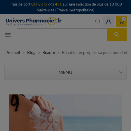
Frais de port
OFFERTS
dès
49€
sur une sélection de plus de 10 000
références (France métropolitaine)
0

menu
Accueil
Blog
Beauté
Beauté : on prépare sa peau pour l’été 
MENU