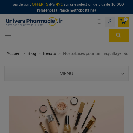
Frais de port
OFFERTS
dès
49€
sur une sélection de plus de 10 000
références (France métropolitaine)
0

menu
Accueil
Blog
Beauté
Nos astuces pour un maquillage réuss
MENU