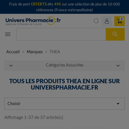
Frais de port
OFFERTS
dès
49€
sur une sélection de plus de 10 000
références (France métropolitaine)
0

menu
Accueil
Marques
THEA
expand_more
expand_more
Catégories Associées
TOUS LES PRODUITS THEA EN LIGNE SUR
UNIVERSPHARMACIE.FR

Choisir
Affichage 1-37 de 37 article(s)