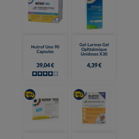
Gel-Larmes Gel
Nutrof Uno 90
Ophtalmique
Capsules
Unidoses X30
39,04 €
4,39 €