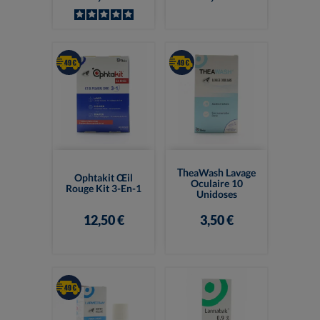
TheaWash Lavage
Ophtakit Œil
Oculaire 10
Rouge Kit 3-En-1
Unidoses
12,50 €
3,50 €