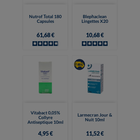
Nutrof Total 180
Blephaclean
Capsules
Lingettes X20
61,68 €
10,68 €
Vitabact 0,05%
Larmecran Jour &
Collyre
Nuit 10ml
Antiseptique 10ml
4,95 €
11,52 €