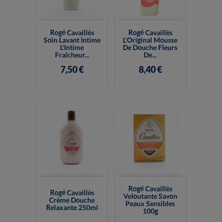
Rogé Cavaillès
Rogé Cavaillès
Soin Lavant Intime
L'Original Mousse
L'Intime
De Douche Fleurs
Fraîcheur...
De...
7,50 €
8,40 €
Rogé Cavaillès
Rogé Cavaillès
Veloutante Savon
Crème Douche
Peaux Sensibles
Relaxante 250ml
100g