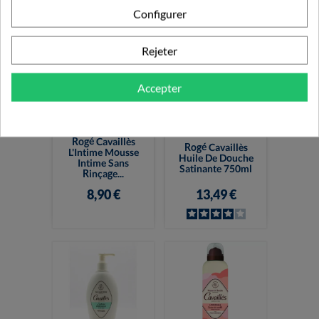
Configurer
Rejeter
Accepter
Rogé Cavaillès
Rogé Cavaillès
L'Intime Mousse
Huile De Douche
Intime Sans
Satinante 750ml
Rinçage...
8,90 €
13,49 €