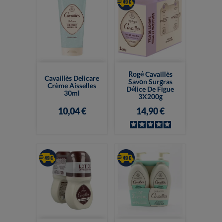
Rogé Cavaillès
Cavaillès Delicare
Savon Surgras
Crème Aisselles
Délice De Figue
30ml
3X200g
10,04 €
14,90 €