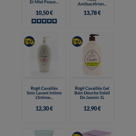
Et Miel Peaux...
Antibactérien...
10,50 €
13,78 €
Rogé Cavaillès
Rogé Cavaillès Gel
Soin Lavant Intime
Bain Douche Soleil
L'Intime...
De Jasmin 1L
12,30 €
12,90 €