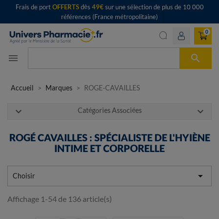
Frais de port
OFFERTS
dès
49€
sur une sélection de plus de 10 000
références (France métropolitaine)
0

menu
Accueil
Marques
ROGE-CAVAILLES
expand_more
expand_more
Catégories Associées
ROGÉ CAVAILLES : SPÉCIALISTE DE L'HYIÈNE
INTIME ET CORPORELLE

Choisir
Affichage 1-54 de 136 article(s)