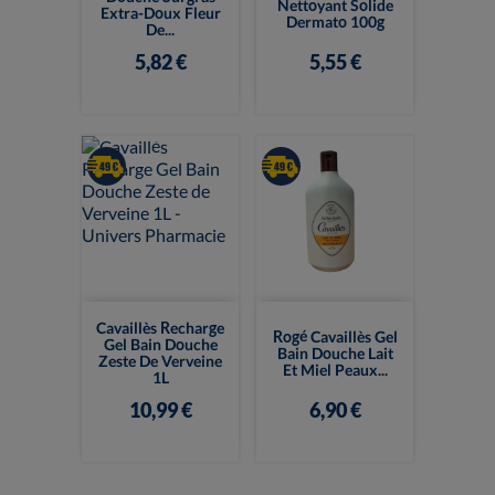
Nettoyant Solide
Extra-Doux Fleur
Dermato 100g
De...
5,82 €
5,55 €
Cavaillès Recharge
Rogé Cavaillès Gel
Gel Bain Douche
Bain Douche Lait
Zeste De Verveine
Et Miel Peaux...
1L
10,99 €
6,90 €