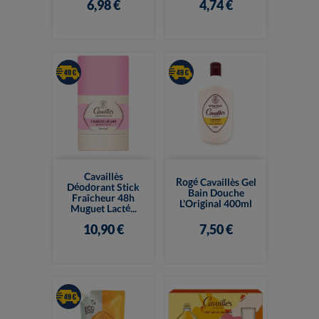
6,98 €
4,74 €
Cavaillès
Rogé Cavaillès Gel
Déodorant Stick
Bain Douche
Fraîcheur 48h
L'Original 400ml
Muguet Lacté...
10,90 €
7,50 €