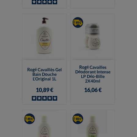
Rogé Cavailles
Rogé Cavaillès Gel
Déodorant Intense
Bain Douche
LP Déo-Bille
L'Original 1L
2X40ml
10,89 €
16,06 €