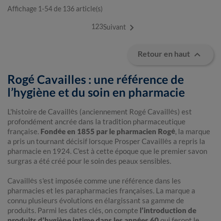
Affichage 1-54 de 136 article(s)

1
2
3
Suivant

Retour en haut
Rogé Cavailles : une référence de
l’hygiène et du soin en pharmacie
L'histoire de Cavaillès (anciennement Rogé Cavaillès) est
profondément ancrée dans la tradition pharmaceutique
française.
Fondée en 1855 par le pharmacien Rogé
, la marque
a pris un tournant décisif lorsque Prosper Cavaillès a repris la
pharmacie en 1924. C'est à cette époque que le premier savon
surgras a été créé pour le soin des peaux sensibles.
Cavaillès s'est imposée comme une référence dans les
pharmacies et les parapharmacies françaises. La marque a
connu plusieurs évolutions en élargissant sa gamme de
produits. Parmi les dates clés, on compte
l’introduction de
produits d’hygiène intime dans les années 60
qui feront le