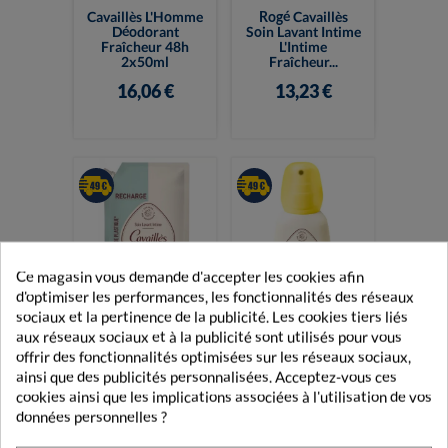
Cavaillès L'Homme
Rogé Cavaillès
Déodorant
Soin Lavant Intime
Fraîcheur 48h
L'Intime
2x50ml
Fraîcheur...
16,06 €
13,23 €
Ce magasin vous demande d'accepter les cookies afin
d'optimiser les performances, les fonctionnalités des réseaux
sociaux et la pertinence de la publicité. Les cookies tiers liés
Cavaillès Soin
aux réseaux sociaux et à la publicité sont utilisés pour vous
Lavant Intime
Cavaillès Mon 1er
offrir des fonctionnalités optimisées sur les réseaux sociaux,
Hydratant Éco-
Déo 75ml
ainsi que des publicités personnalisées. Acceptez-vous ces
Recharge...
cookies ainsi que les implications associées à l'utilisation de vos
10,50 €
8,19 €
données personnelles ?