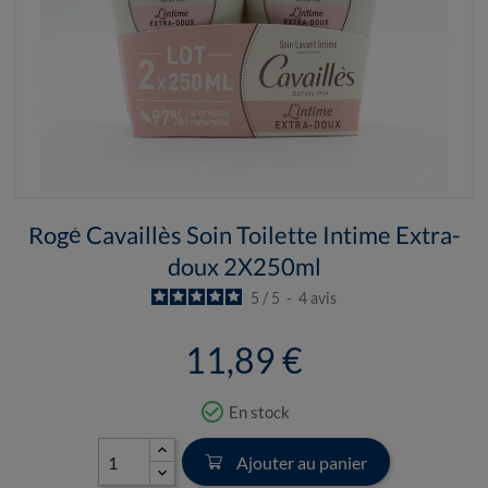
Rogé Cavaillès Soin Toilette Intime Extra-
doux 2X250ml
5
/
5
-
4
avis
11,89 €
check_circle_outline
En stock
Ajouter au panier