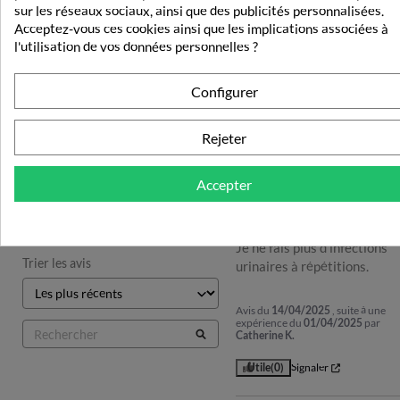
sur les réseaux sociaux, ainsi que des publicités personnalisées.
Avis vérifié
Acceptez-vous ces cookies ainsi que les implications associées à
Très bon produit.
l'utilisation de vos données personnelles ?
Basé sur
4
avis soumis à un
Avis du
28/12/2025
, suite à une
Configurer
contrôle
expérience du
15/12/2025
par
Josette G.
Voir tous les avis sur ce site
Rejeter
Utile
(0)
Signaler
5
étoiles
4
4
étoiles
0
Accepter
3
étoiles
0
5
/
2
étoiles
0
Avis vérifié
1
étoile
0
Je ne fais plus d'infections 
Trier les avis
urinaires à répétitions.
Avis du
14/04/2025
, suite à une
expérience du
01/04/2025
par
Catherine K.
Utile
(0)
Signaler