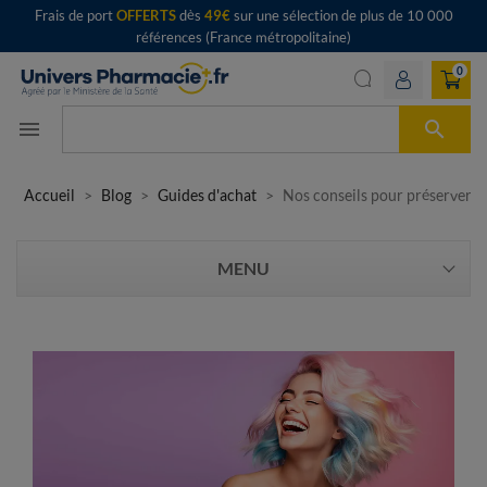
Frais de port
OFFERTS
dès
49€
sur une sélection de plus de 10 000
références (France métropolitaine)
0

menu
Accueil
Blog
Guides d'achat
Nos conseils pour préserver v
MENU