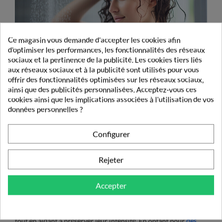
Ce magasin vous demande d'accepter les cookies afin
d'optimiser les performances, les fonctionnalités des réseaux
sociaux et la pertinence de la publicité. Les cookies tiers liés
aux réseaux sociaux et à la publicité sont utilisés pour vous
offrir des fonctionnalités optimisées sur les réseaux sociaux,
Et maintenant, je prends soin de mes
ainsi que des publicités personnalisées. Acceptez-vous ces
cheveux colorés
cookies ainsi que les implications associées à l'utilisation de vos
données personnelles ?
Après une coloration des cheveux, il est important de ne pas se
précipiter pour les laver. En effet, nous vous conseillons
Configurer
d’attendre au moins 48 heures avant de les laver, ce qui permet
aux pigments de couleur de se fixer correctement dans les
Rejeter
cheveux. Utilisez également des shampooings, revitalisants et
traitements spécialement formulés pour les cheveux colorés
Accepter
afin de préserver non seulement la couleur, mais vous assurez
également de la santé globale de vos cheveux. Ces produits
sont conçus pour hydrater et protéger les cheveux colorés,
tout en aidant à préserver leur intensité. En optant pour
des