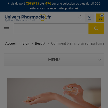
Frais de port
OFFERTS
dès
49€
sur une sélection de plus de 10 000
références (France métropolitaine)
0

menu
Accueil
Blog
Beauté
Comment bien choisir son parfum ?
MENU