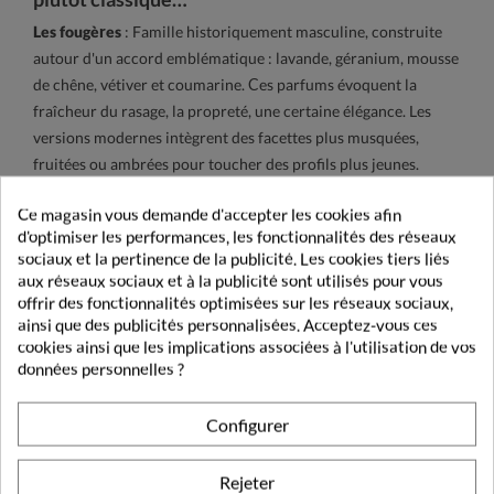
Les fougères
: Famille historiquement masculine, construite
autour d'un accord emblématique : lavande, géranium, mousse
de chêne, vétiver et coumarine. Ces parfums évoquent la
fraîcheur du rasage, la propreté, une certaine élégance. Les
versions modernes intègrent des facettes plus musquées,
fruitées ou ambrées pour toucher des profils plus jeunes.
Ce magasin vous demande d'accepter les cookies afin
Si vous aimez les parfums de caractère, à la fois
d'optimiser les performances, les fonctionnalités des réseaux
frais et profonds…
sociaux et la pertinence de la publicité. Les cookies tiers liés
Les chyprés
: Ils reposent sur un accord signature : bergamote,
aux réseaux sociaux et à la publicité sont utilisés pour vous
offrir des fonctionnalités optimisées sur les réseaux sociaux,
rose, jasmin, mousse de chêne, patchouli et labdanum. Les
ainsi que des publicités personnalisées. Acceptez-vous ces
chyprés sont des parfums de personnalité, affirmés, souvent
cookies ainsi que les implications associées à l'utilisation de vos
sophistiqués. On les décline aujourd'hui en versions fleuries ou
données personnelles ?
fruitées, plus accessibles.
Configurer
Si vous aimez les senteurs chaudes,
enveloppantes et sensuelles…
Rejeter