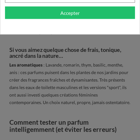
Les orientaux
: Vanille, patchouli, épices, résines… Les
orientaux sont des parfums voluptueux et profonds, qui se
Accepter
marient très bien avec d'autres facettes (fleuries, boisées,
hespéridées). Parfaits pour le soir ou les mois froids, ils
laissent un sillage long et mémorable.
Si vous aimez quelque chose de frais, tonique,
ancré dans la nature…
Les aromatiques
: Lavande, romarin, thym, basilic, menthe,
anis : ces parfums puisent dans les plantes de nos jardins pour
créer des fragrances fraîches et dynamisantes. Très présents
dans les eaux de toilette masculines et les versions "sport", ils
ont aussi investi quelques créations féminines
contemporaines. Un choix naturel, propre, jamais ostentatoire.
Comment tester un parfum
intelligemment (et éviter les erreurs)