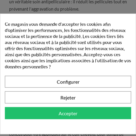
un véritable soin antipelliculaire : il réduit les pellicules tout en
prévenant l’aggravation du problème.
Ce magasin vous demande d'accepter les cookies afin
Notre sélection de lotions antipelliculaires
d'optimiser les performances, les fonctionnalités des réseaux
La Lotion Antipelliculaire Régulatrice DS Hair d’Uriage
:
sociaux et la pertinence de la publicité. Les cookies tiers liés
aux réseaux sociaux et à la publicité sont utilisés pour vous
elle élimine les squames, calme les démangeaisons,
offrir des fonctionnalités optimisées sur les réseaux sociaux,
assainit et purifie le cuir chevelu. Il contient un complexe
ainsi que des publicités personnalisées. Acceptez-vous ces
TLR2-Regul, du Piroctone Olamine et de l’huile essentielle
cookies ainsi que les implications associées à l'utilisation de vos
de Cade qui agissent en synergie pour apaiser les
données personnelles ?
démangeaisons et lutter contre les pellicules.
La Lotion au Zinc Antipelliculaire Squanorm de Ducray
:
Configurer
sa formule riche en Zinc apaisant et en Keluamid
participe activement à l’élimination des pellicules.
Rejeter
Masque cheveux pellicules et après-shampooing
Accepter
En complément des shampoings traitants anti-pelliculaires, il
existe des masques et
des après-shampooings
spécialement
conçus pour être appliqués sur le cuir chevelu. Leur temps de