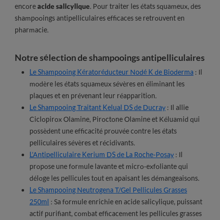
encore
acide salicylique
. Pour traiter les états squameux, des
shampooings antipelliculaires efficaces se retrouvent en
pharmacie.
Notre sélection de shampooings antipelliculaires
Le Shampooing Kératoréducteur Nodé K de Bioderma
: Il
modère les états squameux sévères en éliminant les
plaques et en prévenant leur réapparition.
Le Shampooing Traitant Kelual DS de Ducray
: Il allie
Ciclopirox Olamine, Piroctone Olamine et Kéluamid qui
possèdent une efficacité prouvée contre les états
pelliculaires sévères et récidivants.
L’Antipelliculaire Kerium DS de La Roche-Posay
: Il
propose une formule lavante et micro-exfoliante qui
déloge les pellicules tout en apaisant les démangeaisons.
Le Shampooing Neutrogena T/Gel Pellicules Grasses
250ml
: Sa formule enrichie en acide salicylique, puissant
actif purifiant, combat efficacement les pellicules grasses