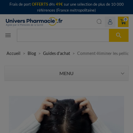
Frais de port
OFFERTS
dès
49€
sur une sélection de plus de 10 000
références (France métropolitaine)
0

menu
Accueil
Blog
Guides d'achat
Comment éliminer les pellicul
MENU