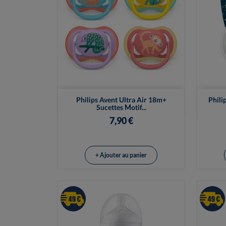

Vue rapide
Philips Avent Ultra Air 18m+
Phili
Sucettes Motif...
7,90 €
+ Ajouter au panier