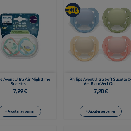


Vue rapide
Vue rapide
ps Avent Ultra Air Nighttime
Philips Avent Ultra Soft Sucette 0
Sucettes...
6m Bleu/Vert Ou...
7,99 €
7,20 €
+ Ajouter au panier
+ Ajouter au panier