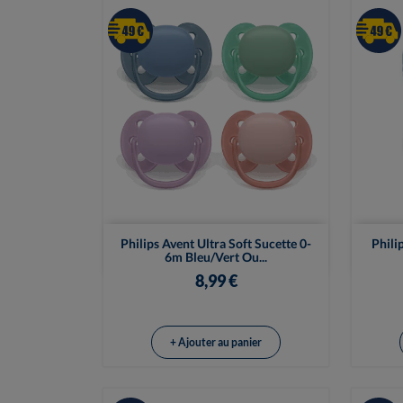

Vue rapide
Philips Avent Ultra Soft Sucette 0-
Phili
6m Bleu/Vert Ou...
8,99 €
+ Ajouter au panier