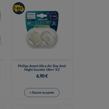

Vue rapide
-
Philips Avent Ultra Air Day And
Night Sucette 18m+ X2
6,90 €
+ Ajouter au panier