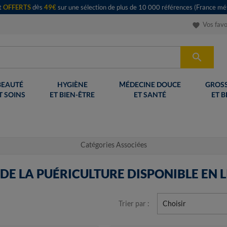
rt
OFFERTS
dès
49€
sur une sélection de plus de 10 000 références (France mét
Vos favo
favorite

BEAUTÉ
HYGIÈNE
MÉDECINE DOUCE
GROSS
T SOINS
ET BIEN-ÊTRE
ET SANTÉ
ET B
Catégories Associées
L DE LA PUÉRICULTURE DISPONIBLE EN 
Trier par :
Choisir