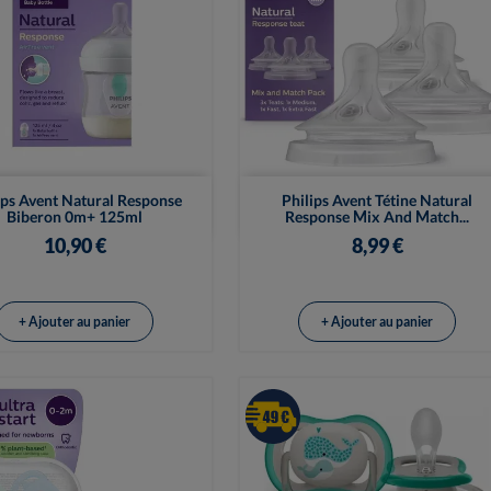


Vue rapide
Vue rapide
ips Avent Natural Response
Philips Avent Tétine Natural
Biberon 0m+ 125ml
Response Mix And Match...
10,90 €
8,99 €
+ Ajouter au panier
+ Ajouter au panier