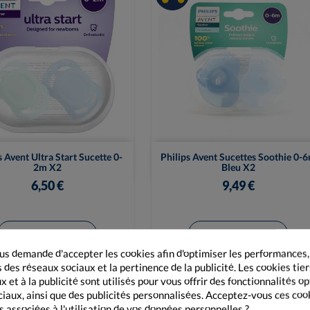


Vue rapide
Vue rapide
s Avent Ultra Start Sucette 0-
Philips Avent Sucettes Soothie 0-
2m X2
Bleu X2
6,50 €
9,49 €
+ Ajouter au panier
+ Ajouter au panier
s demande d'accepter les cookies afin d'optimiser les performances,
 des réseaux sociaux et la pertinence de la publicité. Les cookies tier
 et à la publicité sont utilisés pour vous offrir des fonctionnalités o
ciaux, ainsi que des publicités personnalisées. Acceptez-vous ces coo
s associées à l'utilisation de vos données personnelles ?