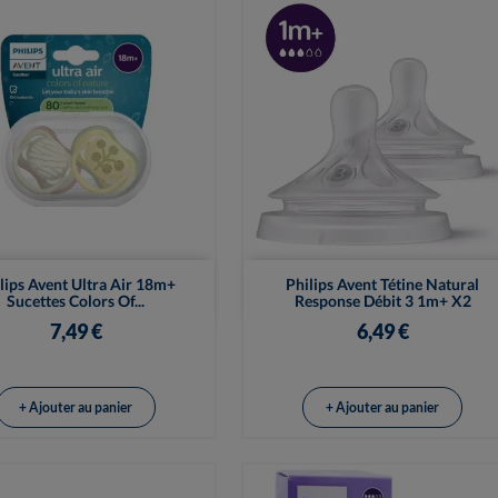


Vue rapide
Vue rapide
lips Avent Ultra Air 18m+
Philips Avent Tétine Natural
Sucettes Colors Of...
Response Débit 3 1m+ X2
7,49 €
6,49 €
+ Ajouter au panier
+ Ajouter au panier