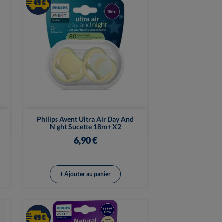

Vue rapide
Philips Avent Ultra Air Day And
Night Sucette 18m+ X2
6,90 €
+ Ajouter au panier