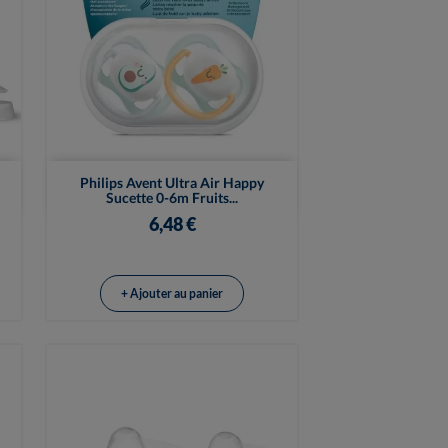

Vue rapide
Philips Avent Ultra Air Happy
Sucette 0-6m Fruits...
6,48 €
+ Ajouter au panier