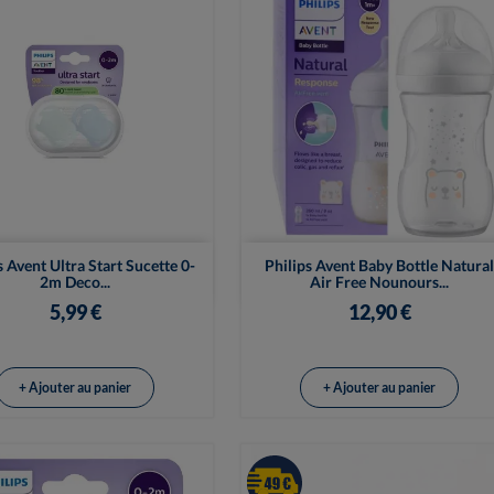


Vue rapide
Vue rapide
s Avent Ultra Start Sucette 0-
Philips Avent Baby Bottle Natural
2m Deco...
Air Free Nounours...
5,99 €
12,90 €
+ Ajouter au panier
+ Ajouter au panier