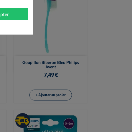
pter

Vue rapide
Goupillon Biberon Bleu Philips
Avent
7,49 €
+ Ajouter au panier