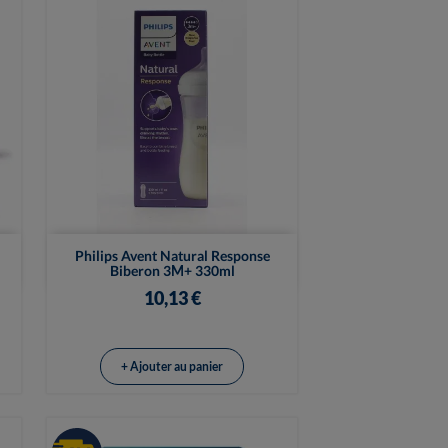

Vue rapide
Philips Avent Natural Response
Biberon 3M+ 330ml
10,13 €
+ Ajouter au panier