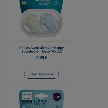

Vue rapide
Philips Avent Ultra Air Happy
Sucette 0-6m Deco Mix X2
7,90 €
+ Ajouter au panier