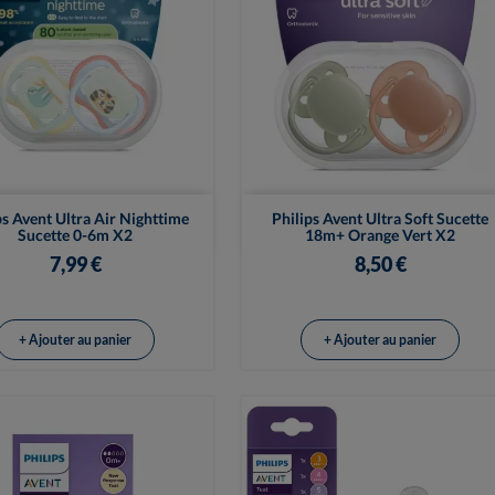


Vue rapide
Vue rapide
ps Avent Ultra Air Nighttime
Philips Avent Ultra Soft Sucette
Sucette 0-6m X2
18m+ Orange Vert X2
7,99 €
8,50 €
+ Ajouter au panier
+ Ajouter au panier