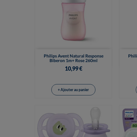

Vue rapide
Philips Avent Natural Response
Phil
Biberon 1m+ Rose 260ml
10,99 €
+ Ajouter au panier