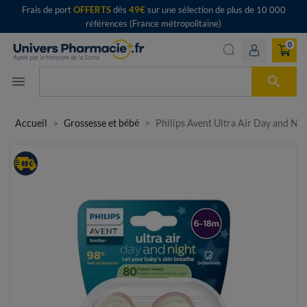
Frais de port
OFFERTS
dès
49€
sur une sélection de plus de 10 000
références (France métropolitaine)
0

menu
Accueil
Grossesse et bébé
Philips Avent Ultra Air Day and Ni