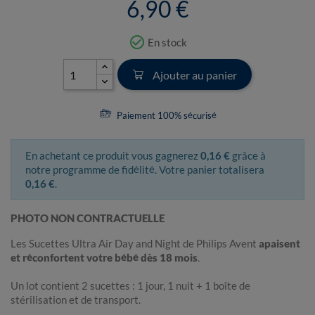
6,90 €
check_circle_outline
En stock
Ajouter au panier
Paiement 100% sécurisé
En achetant ce produit vous gagnerez
0,16 €
grâce à
notre programme de fidélité. Votre panier totalisera
0,16 €
.
PHOTO NON CONTRACTUELLE
Les Sucettes Ultra Air Day and Night de Philips Avent
apaisent
et réconfortent votre bébé dès 18 mois
.
Un lot contient 2 sucettes : 1 jour, 1 nuit + 1 boîte de
stérilisation et de transport.