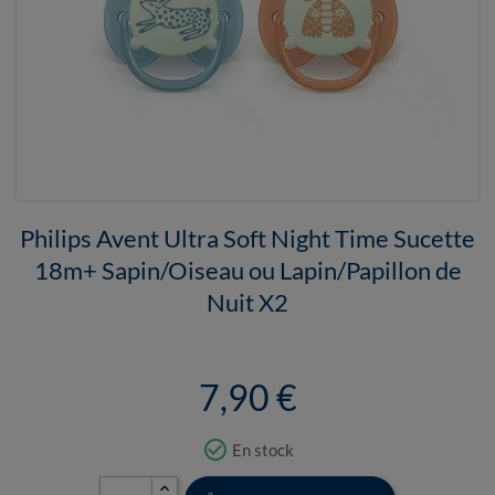
Philips Avent Ultra Soft Night Time Sucette
18m+ Sapin/Oiseau ou Lapin/Papillon de
Nuit X2
7,90 €
check_circle_outline
En stock