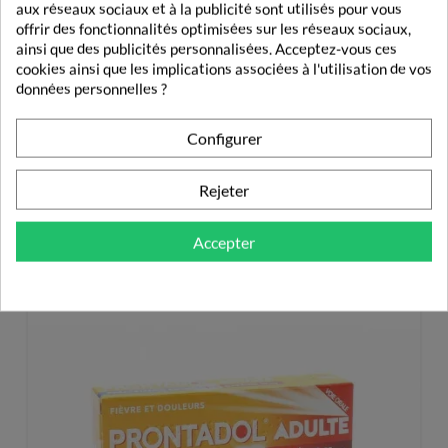
aux réseaux sociaux et à la publicité sont utilisés pour vous
Retrouvez toutes les informations relatives à ce médicament
offrir des fonctionnalités optimisées sur les réseaux sociaux,
sur la notice ou demandez conseil à votre médecin ou à votre
ainsi que des publicités personnalisées. Acceptez-vous ces
pharmacien.
cookies ainsi que les implications associées à l'utilisation de vos
données personnelles ?
Configurer
DE LA MEME MARQUE
Rejeter
IPSEN
Accepter