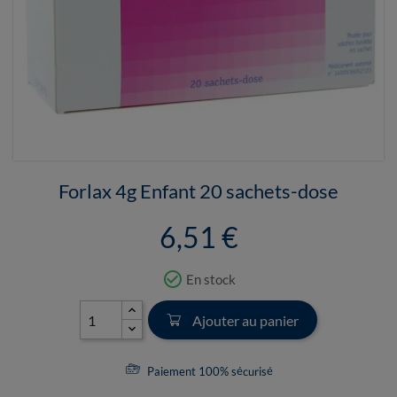
Forlax 4g Enfant 20 sachets-dose
6,51 €
check_circle_outline
En stock
Ajouter au panier
Paiement 100% sécurisé