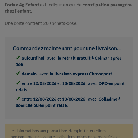
Forlax 4g Enfant
est indiqué en cas de
constipation passagère
chez l'enfant
.
Une boite contient 20 sachets-dose.
Commandez maintenant pour une livraison...
✔
aujourd'hui
avec
le retrait gratuit à Colmar après
16h
✔
demain
avec
la livraison express Chronopost
✔
entre
12/08/2026
et
13/08/2026
avec
DPD en point
relais
✔
entre
12/08/2026
et
13/08/2026
avec
Colissimo à
domicile ou en point relais
Les informations aux précautions d'emploi (interactions
médicamenteuses, contre-indications, mises en garde spéciales,