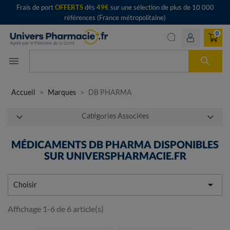
Frais de port
OFFERTS
dès
49€
sur une sélection de plus de 10 000
références (France métropolitaine)
0

menu
Accueil
Marques
DB PHARMA
expand_more
expand_more
Catégories Associées
MÉDICAMENTS DB PHARMA DISPONIBLES
SUR UNIVERSPHARMACIE.FR

Choisir
Affichage 1-6 de 6 article(s)