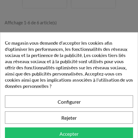
Affichage 1-6 de 6 article(s)

Retour en haut
Ce magasin vous demande d'accepter les cookies afin
d'optimiser les performances, les fonctionnalités des réseaux
sociaux et la pertinence de la publicité. Les cookies tiers liés
aux réseaux sociaux et à la publicité sont utilisés pour vous
Livraison rapide
offrir des fonctionnalités optimisées sur les réseaux sociaux,
Découvrez nos modes et tarifs de livraison.
ainsi que des publicités personnalisées. Acceptez-vous ces
cookies ainsi que les implications associées à l'utilisation de vos
Paiement sécurisé
données personnelles ?
Vos transactions gérées en toute sécurité.
Configurer
Pharmacie française
Vos commandes validées par un pharmacien.
Rejeter
Fidélité
Obtenez des récompenses lors de vos achats
Accepter