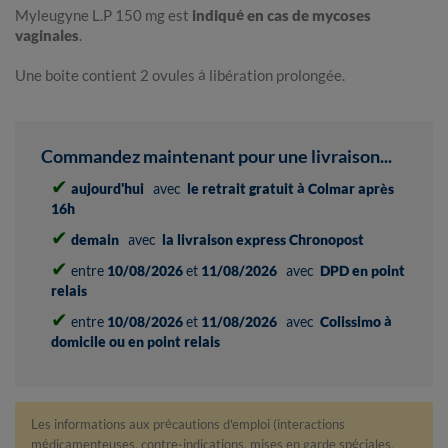
Myleugyne L.P 150 mg est
indiqué en cas de mycoses
vaginales
.
Une boite contient 2 ovules à libération prolongée.
Commandez maintenant pour une livraison...
✔
aujourd'hui
avec
le retrait gratuit à Colmar après
16h
✔
demain
avec
la livraison express Chronopost
✔
entre
10/08/2026
et
11/08/2026
avec
DPD en point
relais
✔
entre
10/08/2026
et
11/08/2026
avec
Colissimo à
domicile ou en point relais
Les informations aux précautions d'emploi (interactions
médicamenteuses, contre-indications, mises en garde spéciales,