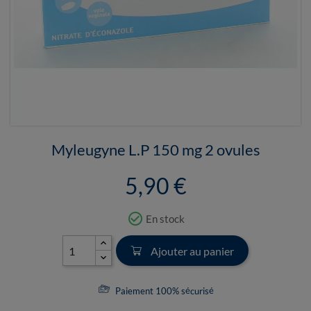
Myleugyne L.P 150 mg 2 ovules
5,90 €
check_circle_outline
En stock
Ajouter au panier
Paiement 100% sécurisé