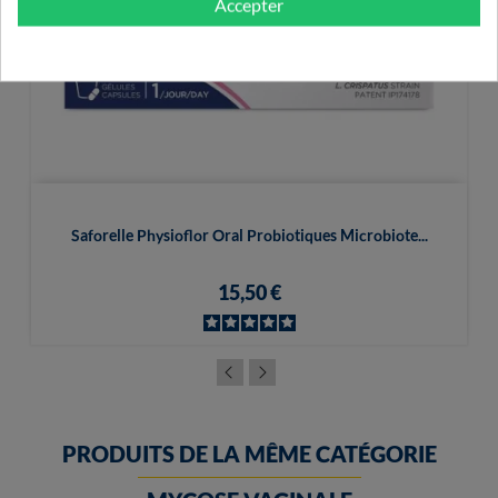
Accepter
Saforelle Physioflor Oral Probiotiques Microbiote...
15,50 €
PRODUITS DE LA MÊME CATÉGORIE