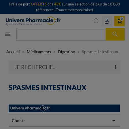
Frais de port
OFFERTS
dès
49€
sur une sélection de plus de 10 000
références (France métropolitaine)
0

menu
Accueil
Médicaments
Digestion
Spasmes intestinaux
JE RECHERCHE...
SPASMES INTESTINAUX

Choisir