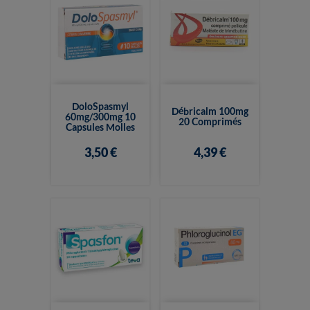
DoloSpasmyl
Débricalm 100mg
60mg/300mg 10
20 Comprimés
Capsules Molles
3,50 €
4,39 €