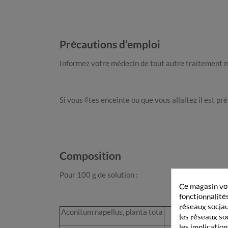
Précautions d’emploi
Informez votre médecin de tout autre traitement
Si vous êtes enceinte ou que vous allaitez il est pr
Composition
Pour 100 g de solution :
Ce magasin vou
fonctionnalités
réseaux sociaux
Aconitum napellus, planta tota
3DH
les réseaux so
les implication