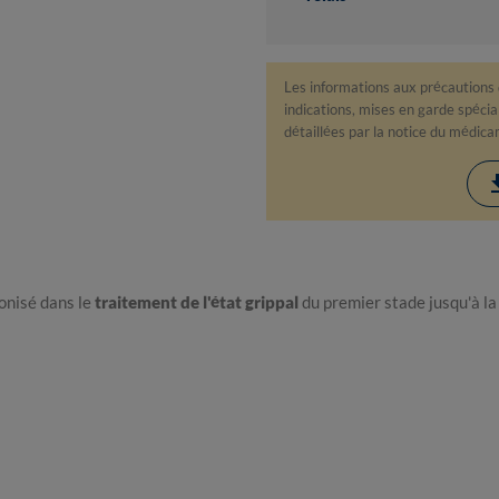
Les informations aux précautions
indications, mises en garde spéciale
détaillées par la notice du médic
down
onisé dans le
traitement de l'état grippal
du premier stade jusqu'à la