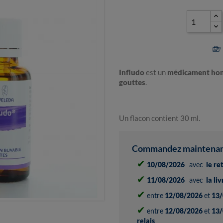
Infludo
est un
médicament ho
gouttes
.
Un flacon contient 30 ml.
Commandez maintenant 
✔
10/08/2026
avec
le re
✔
11/08/2026
avec
la li
✔
entre
12/08/2026
et
13/
✔
entre
12/08/2026
et
13/
relais