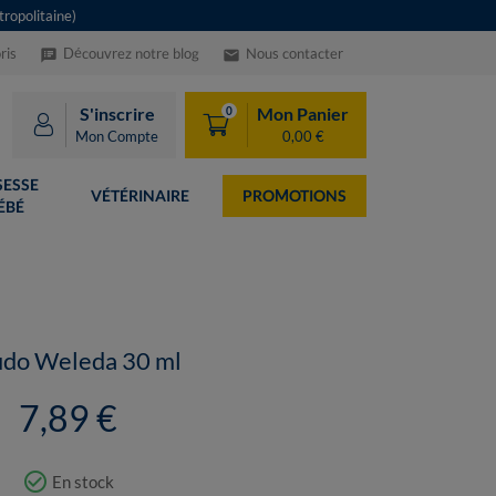
ropolitaine)
ris
Découvrez notre blog
Nous contacter
speaker_notes
email
S'inscrire
Mon Panier
0
Mon Compte
0,00 €
ESSE
VÉTÉRINAIRE
PROMOTIONS
ÉBÉ
udo Weleda 30 ml
7,89 €
check_circle_outline
En stock