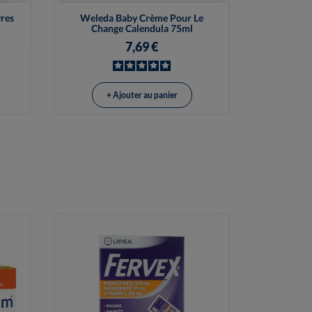

Vue rapide
res
Weleda Baby Crème Pour Le
Change Calendula 75ml
7,69 €
+ Ajouter au panier