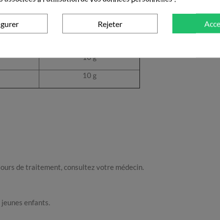
6 g
5 g
igurer
Rejeter
Acce
4 g
10 g
10 g
jours de traitement, consultez votre médecin.
 jeunes enfants.