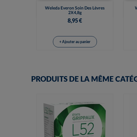

Vue rapide
Weleda Everon Soin Des Lèvres
W
2X4,8g
8,95 €
+ Ajouter au panier
PRODUITS DE LA MÊME CATÉ