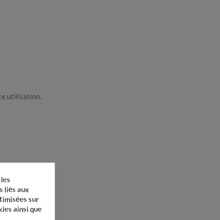
e utilisation.
 les
s liés aux
ptimisées sur
kies ainsi que