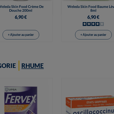


Vue rapide
Vue rapide
eleda Skin Food Crème De
Weleda Skin Food Baume Lèv
Douche 200ml
8ml
6,90 €
6,90 €
+ Ajouter au panier
+ Ajouter au panier
GORIE
RHUME