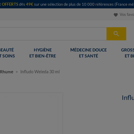
rt
OFFERTS
dès
49€
sur une sélection de plus de 10 000 références (France mét
Vos favo
favorite

BEAUTÉ
HYGIÈNE
MÉDECINE DOUCE
GROSS
T SOINS
ET BIEN-ÊTRE
ET SANTÉ
ET B
Rhume
Infludo Weleda 30 ml
Infl