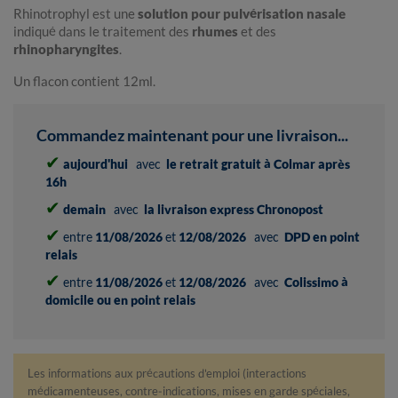
Rhinotrophyl est une
solution pour pulvérisation nasale
indiqué dans le traitement des
rhumes
et des
rhinopharyngites
.
Un flacon contient 12ml.
Commandez maintenant pour une livraison...
✔
aujourd'hui
avec
le retrait gratuit à Colmar après
16h
✔
demain
avec
la livraison express Chronopost
✔
entre
11/08/2026
et
12/08/2026
avec
DPD en point
relais
✔
entre
11/08/2026
et
12/08/2026
avec
Colissimo à
domicile ou en point relais
Les informations aux précautions d'emploi (interactions
médicamenteuses, contre-indications, mises en garde spéciales,