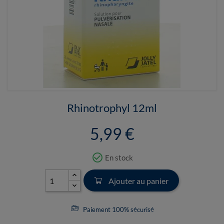
Rhinotrophyl 12ml
5,99 €
check_circle_outline
En stock
Ajouter au panier
Paiement 100% sécurisé