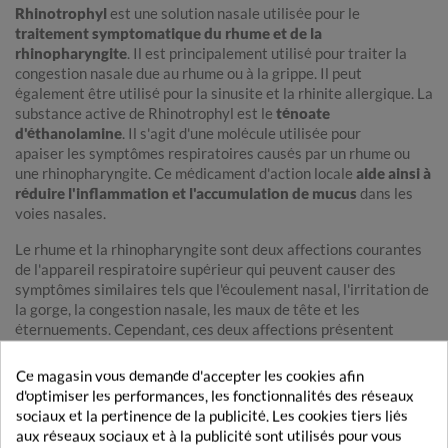
Rhinotrophyl
est une solution nasale utilisée pour le
traitement symptomatique du rhume et de la
rhinopharyngite
. Il est principalement utilisé pour traiter la
congestion nasale due au rhume ou à la grippe. Il peut
également être utilisé pour la sinusite et la rhinite allergique. La
substance active de Rhinotrophyl est le
ténoate
d'éthanolamine
. Il s'agit d'une molécule utilisée pour
apaiser les symptômes respiratoires causés par un rhume ou
une rhinopharyngite. Ce médicament d'action locale
aide ainsi à
réduire l'inflammation et l'accumulation de mucus
dans les
voies nasales.
Le rhume et la rhinopharyngite sont deux affections courantes
de l'appareil respiratoire supérieur qui peuvent causer des
symptômes similaires tels que l'écoulement nasal, l'irritation de
la gorge, la congestion nasale, les maux de tête et les
éternuements. Cependant, ces deux affections présentent
quelques différences :
Ce magasin vous demande d'accepter les cookies afin
- Le
rhume
est une
infection virale contagieuse
. Les
d'optimiser les performances, les fonctionnalités des réseaux
symptômes peuvent inclure une faible toux, des éternuements,
sociaux et la pertinence de la publicité. Les cookies tiers liés
des yeux larmoyants, des maux de tête, une congestion nasale
aux réseaux sociaux et à la publicité sont utilisés pour vous
et un écoulement nasal. Le rhume dure environ une semaine.