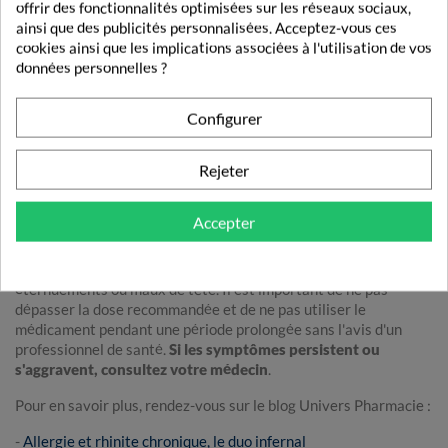
offrir des fonctionnalités optimisées sur les réseaux sociaux,
- La
rhinopharyngite
, quant à elle, est une
inflammation de la
ainsi que des publicités personnalisées. Acceptez-vous ces
muqueuse nasale et pharyngée
. Elle peut être causée un
virus
,
cookies ainsi que les implications associées à l'utilisation de vos
une
bactérie
ou un
allergène
. Les symptômes incluent une
données personnelles ?
congestion nasale, une toux sèche, des maux de gorge, des
éternuements et des maux de tête. Elle dure entre trois et dix
jours.
Configurer
Dans les deux cas,
ces affections guérissent d'elles-mêmes
.
Rejeter
Cependant, il est possible de se tourner vers un traitement
symptomatique comme
Rhinotrophyl
pour en soulager les
manifestations.
Accepter
Comme tout médicament,
Rhinotrophyl
peut entraîner des
effets secondaires : brûlures ou picotements au niveau nasal,
éternuements ou maux de tête. Il est important de ne pas
dépasser la dose recommandée et de ne pas utiliser le
médicament pendant une période prolongée sans l'avis d'un
professionnel de santé.
Si les symptômes persistent ou
s'aggravent, consultez votre médecin
.
Pour en savoir plus, rendez-vous sur le blog Univers Pharmacie :
-
Allergie et rhinite chronique, le duo infernal