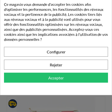
Ce magasin vous demande d'accepter les cookies afin
Si les symptômes persistent ou si d'autres symptômes
d'optimiser les performances, les fonctionnalités des réseaux
surviennent, consultez votre médecin au plus vite.
sociaux et la pertinence de la publicité. Les cookies tiers liés
aux réseaux sociaux et à la publicité sont utilisés pour vous
Veillez à toujours garder
Natecal Vitamine D3
hors de portée
offrir des fonctionnalités optimisées sur les réseaux sociaux,
et de vue des enfants.
ainsi que des publicités personnalisées. Acceptez-vous ces
cookies ainsi que les implications associées à l'utilisation de vos
Retrouvez toutes les informations relatives à ce médicament
données personnelles ?
sur la notice ou demandez conseil à votre médecin ou à votre
pharmacien.
Configurer
Rejeter
DE LA MEME MARQUE
Accepter
EFFIK