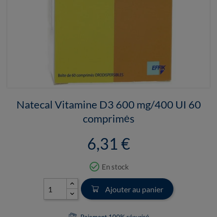
Natecal Vitamine D3 600 mg/400 UI 60
comprimés
6,31 €
check_circle_outline
En stock
Ajouter au panier