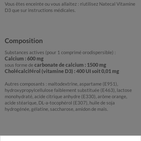
Vous êtes enceinte ou vous allaitez : n'utilisez Natecal Vitamine
D3 que sur instructions médicales.
Composition
Substances actives (pour 1 comprimé orodispersible) :
Calcium : 600 mg
carbonate de calcium : 1500 mg
sous forme de
Cholécalciférol (vitamine D3) : 400 UI soit 0,01 mg
Autres composants : maltodextrine, aspartame (E951),
hydroxypropylcellulose faiblement substituée (E463), lactose
monohydraté, acide citrique anhydre (E330), arôme orange,
acide stéarique, DL-a-tocophérol (E307), huile de soja
hydrogénée, gélatine, saccharose, amidon de maïs.
Informations complémentaires