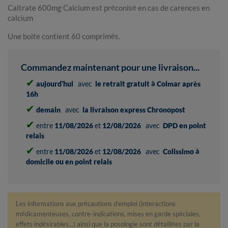
Caltrate 600mg Calcium est préconisé en cas de carences en
calcium
Une boite contient 60 comprimés.
Commandez maintenant pour une livraison...
✔
aujourd'hui
avec
le retrait gratuit à Colmar après
16h
✔
demain
avec
la livraison express Chronopost
✔
entre
11/08/2026
et
12/08/2026
avec
DPD en point
relais
✔
entre
11/08/2026
et
12/08/2026
avec
Colissimo à
domicile ou en point relais
Les informations aux précautions d'emploi (interactions
médicamenteuses, contre-indications, mises en garde spéciales,
effets indésirables...) ainsi que la posologie sont détaillées par la