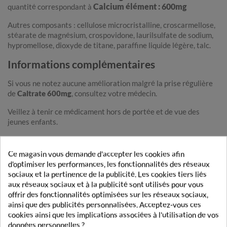
Calcium élément : 600mg
quantité correspondant à
Autres composants : cellulose microcristalline, croscarmellose,
stéarate de magnésium, crospovidone, laurilsulfate de sodium,
hypromellose, dioxyde de titane, paraffine liquide légère, talc.
Informations complémentaires
Si vous ne notez aucune amélioration malgré la prise régulière
de
Caltrate 600mg
, consultez votre médecin.
Veillez à tenir ce médicament hors de portée et de vue des
jeunes enfants.
Pour connaître l’ensemble des informations concernant ce
médicament, nous vous recommandons de consulter la notice ou
Ce magasin vous demande d'accepter les cookies afin
de vous renseigner auprès de votre médecin ou de votre
d'optimiser les performances, les fonctionnalités des réseaux
pharmacien.
sociaux et la pertinence de la publicité. Les cookies tiers liés
aux réseaux sociaux et à la publicité sont utilisés pour vous
offrir des fonctionnalités optimisées sur les réseaux sociaux,
ainsi que des publicités personnalisées. Acceptez-vous ces
DE LA MEME MARQUE
cookies ainsi que les implications associées à l'utilisation de vos
données personnelles ?