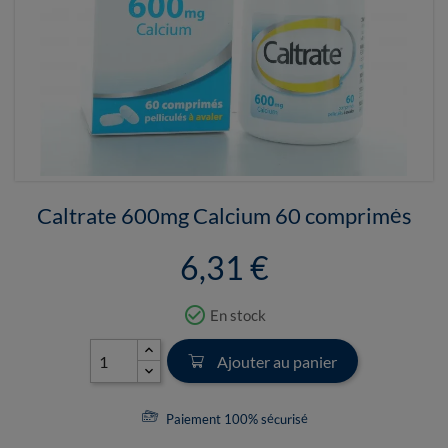
Caltrate 600mg Calcium 60 comprimés
6,31 €
check_circle_outline
En stock
Ajouter au panier
Paiement 100% sécurisé