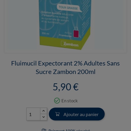
Fluimucil Expectorant 2% Adultes Sans
Sucre Zambon 200ml
5,90 €
check_circle_outline
En stock
Ajouter au panier