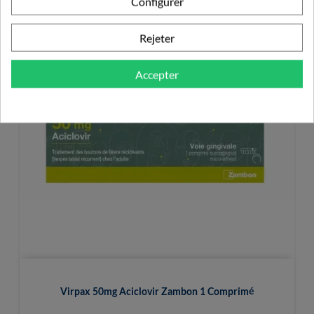
Configurer
Rejeter
Accepter
Virpax 50mg Aciclovir Zambon 1 Comprimé