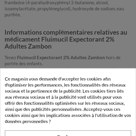
framboise (4-parahydroxyphényl 2-butanone, alcool,
isoamylacétate, propylèneglycol), hydroxyde de sodium, eau
purifiée.
Informations complémentaires relatives au
médicament Fluimucil Expectorant 2%
Adultes Zambon
Tenez
Fluimucil Expectorant 2% Adultes Zambon
hors de
portée des enfants.
Pour obtenir toutes les informations relatives à ce médicament,
demandez conseil à votre médecin ou à votre pharmacien.
Ce magasin vous demande d'accepter les cookies afin
d'optimiser les performances, les fonctionnalités des réseaux
sociaux et la pertinence de la publicité. Les cookies tiers liés
aux réseaux sociaux et à la publicité sont utilisés pour vous
DE LA MEME MARQUE
offrir des fonctionnalités optimisées sur les réseaux sociaux,
ainsi que des publicités personnalisées. Acceptez-vous ces
ZAMBON
cookies ainsi que les implications associées à l'utilisation de vos
données personnelles ?