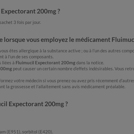
il Expectorant 200mg ?
achet 3 fois par jour.
vre lorsque vous employez le médicament Fluimu
vous êtes allergique à la substance active ; ou à l’un des autres com
nt à l'un de ses composants.
 liées à
Fluimucil Expectorant 200mg
dans la notice.
 200mg
peut causer un certain nombre d’effets indésirables. Vous retro
informez votre médecin si vous prenez ou avez pris récemment d’aut
nt la grossesse et l'allaitement sans avis médicament préalable.
ucil Expectorant 200mg ?
am (E951), sorbitol (E420).