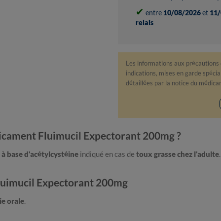
✔
entre
10/08/2026
et
11/
relais
Les informations aux précautions
indications, mises en garde spéciale
détaillées par la notice du médic
dicament Fluimucil Expectorant 200mg ?
à base d'acétylcystéine
indiqué en cas de
toux grasse chez l'adulte
.
Fluimucil Expectorant 200mg
ie orale
.