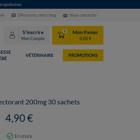
ropolitaine)
ris
Découvrez notre blog
Nous contacter
speaker_notes
email
S'inscrire
Mon Panier
0
Mon Compte
0,00 €
ESSE
VÉTÉRINAIRE
PROMOTIONS
ÉBÉ
ectorant 200mg 30 sachets
4,90 €
check_circle_outline
En stock