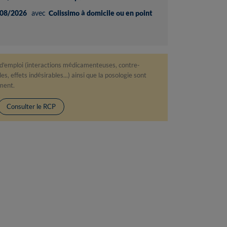
08/2026
avec
Colissimo à domicile ou en point
 d'emploi (interactions médicamenteuses, contre-
s, effets indésirables...) ainsi que la posologie sont
ament.
Consulter le RCP