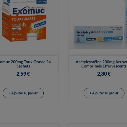


Vue rapide
Vue rapide
omuc 200mg Toux Grasse 24
Acétylcystéine 200mg Arrow
Sachets
Comprimés Effervescents
2,59 €
2,80 €
+ Ajouter au panier
+ Ajouter au panier