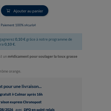
Ajouter au panier
Paiement 100% sécurisé
 gagnerez
0,10 €
grâce à notre programme de
era
0,10 €
.
st un
médicament pour soulager la toux grasse
arôme orange.
pour une livraison...
t gratuit à Colmar après 16h
vraison express Chronopost
08/2026
avec
DPD en point relais