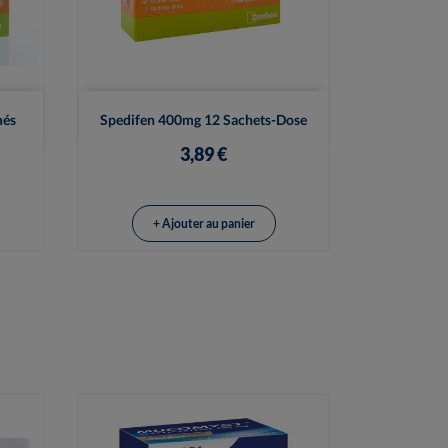

Vue rapide
més
Spedifen 400mg 12 Sachets-Dose
3,89 €
+ Ajouter au panier