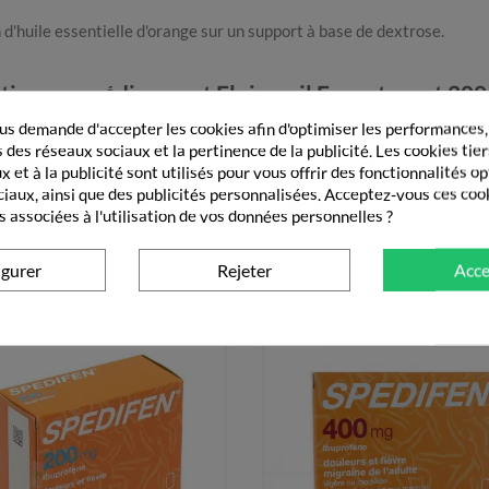
d'huile essentielle d'orange sur un support à base de dextrose.
atives au médicament Fluimucil Expectorant 20
s demande d'accepter les cookies afin d'optimiser les performances,
e des enfants.
 des réseaux sociaux et la pertinence de la publicité. Les cookies tier
ce médicament, demandez conseil à votre médecin ou à votre pharmaci
 et à la publicité sont utilisés pour vous offrir des fonctionnalités o
ciaux, ainsi que des publicités personnalisées. Acceptez-vous ces coo
s associées à l'utilisation de vos données personnelles ?
BON
igurer
Rejeter
Acce