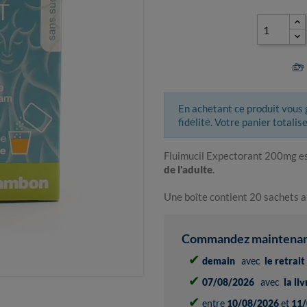
En achetant ce produit vous
fidélité. Votre panier totalis
Fluimucil Expectorant 200mg e
de l'adulte
.
Une boîte contient 20 sachets 
Commandez maintenant 
✔
demain
avec
le retrai
✔
07/08/2026
avec
la li
✔
entre
10/08/2026
et
11/