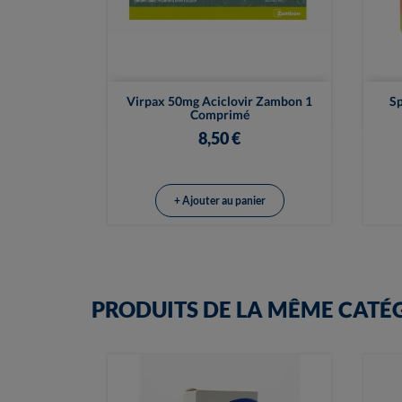

Vue rapide
Virpax 50mg Aciclovir Zambon 1
Sp
Comprimé
8,50 €
+ Ajouter au panier
PRODUITS DE LA MÊME CATÉ