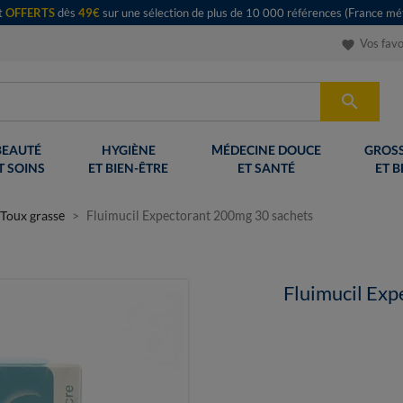
rt
OFFERTS
dès
49€
sur une sélection de plus de 10 000 références (France mét
Vos favo
favorite

BEAUTÉ
HYGIÈNE
MÉDECINE DOUCE
GROSS
T SOINS
ET BIEN-ÊTRE
ET SANTÉ
ET B
Toux grasse
Fluimucil Expectorant 200mg 30 sachets
Fluimucil Exp