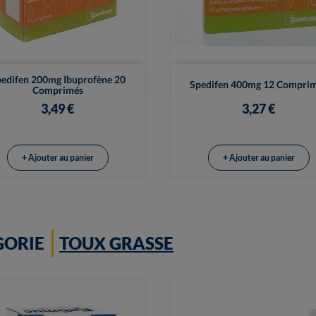


Vue rapide
Vue rapide
edifen 200mg Ibuprofène 20
Spedifen 400mg 12 Compri
Comprimés
3,49 €
3,27 €
+ Ajouter au panier
+ Ajouter au panier
GORIE
TOUX GRASSE