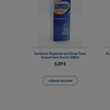

Vue rapide
Surbronc Expectorant Sirop Toux
Ex
Grasse Sans Sucre 100ml
5,09 €
+ Ajouter au panier