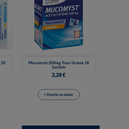

Vue rapide
 20
Mucomyst 200mg Toux Grasse 18
Sachets
2,28 €
+ Ajouter au panier