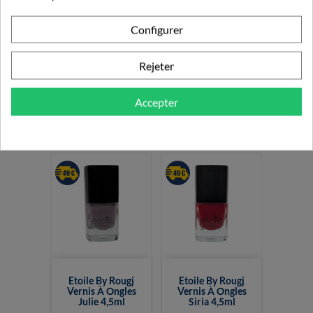
Configurer
Etoile By Rougj
Etoile By Rougj
Rejeter
Vernis À Ongles
Vernis À Ongles
Aura 4,5ml
Mina 4,5ml
Accepter
2,99 €
3,99 €
Etoile By Rougj
Etoile By Rougj
Vernis À Ongles
Vernis À Ongles
Julie 4,5ml
Siria 4,5ml