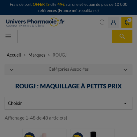
Frais de port
OFFERTS
dès
49€
sur une sélection de plus de 10 000
références (France métropolitaine)
0

menu
Accueil
Marques
ROUGJ
expand_more
expand_more
Catégories Associées
ROUGJ : MAQUILLAGE À PETITS PRIX

Choisir
Affichage 1-48 de 48 article(s)