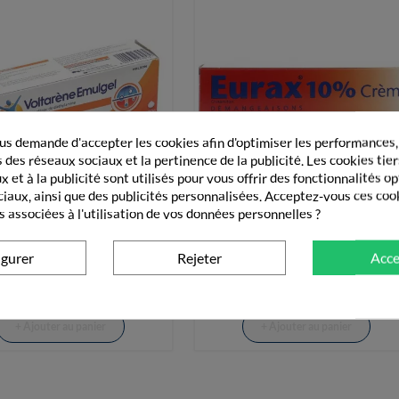
s demande d'accepter les cookies afin d'optimiser les performances,
 des réseaux sociaux et la pertinence de la publicité. Les cookies tier
 et à la publicité sont utilisés pour vous offrir des fonctionnalités o
ciaux, ainsi que des publicités personnalisées. Acceptez-vous ces coo
s associées à l'utilisation de vos données personnelles ?


Vue rapide
Vue rapide
tarène Emulgel 1% Flacon
EURAX 10 % Cr T/40g
Pressurisé 100ml
igurer
Rejeter
Acce
2,77 €
10,90 €
+ Ajouter au panier
+ Ajouter au panier