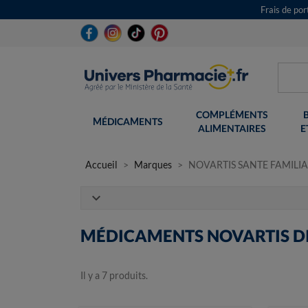
Frais de po
COMPLÉMENTS
MÉDICAMENTS
ALIMENTAIRES
E
Accueil
Marques
NOVARTIS SANTE FAMILIA
expand_more
MÉDICAMENTS NOVARTIS DI
Il y a 7 produits.