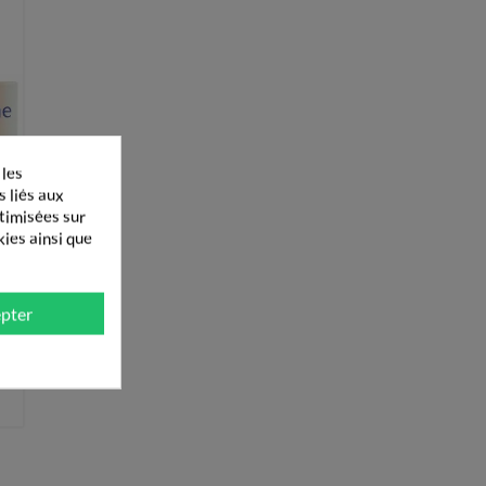
 les
s liés aux
ptimisées sur
kies ainsi que
pter