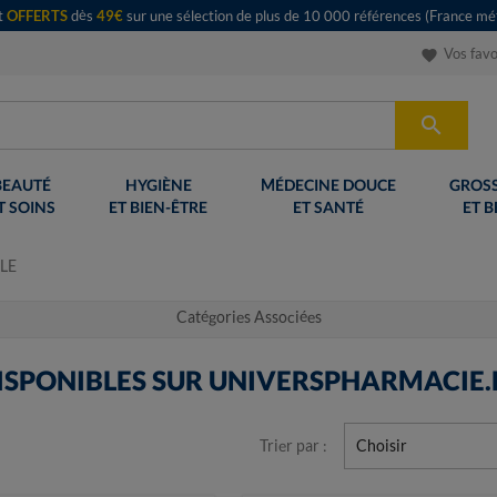
rt
OFFERTS
dès
49€
sur une sélection de plus de 10 000 références (France mét
Vos favo
favorite

BEAUTÉ
HYGIÈNE
MÉDECINE DOUCE
GROSS
T SOINS
ET BIEN-ÊTRE
ET SANTÉ
ET B
LE
Catégories Associées
SPONIBLES SUR UNIVERSPHARMACIE.
Trier par :
Choisir