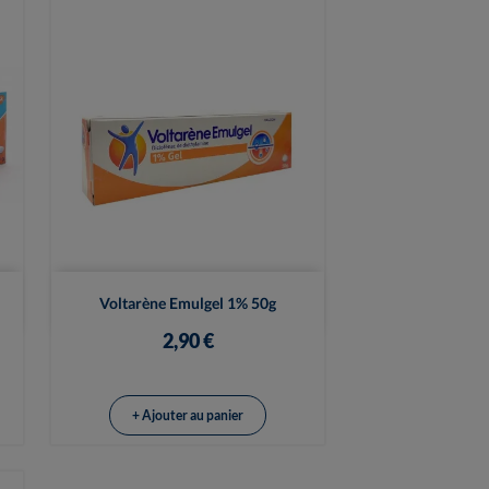

Vue rapide
Voltarène Emulgel 1% 50g
2,90 €
+ Ajouter au panier