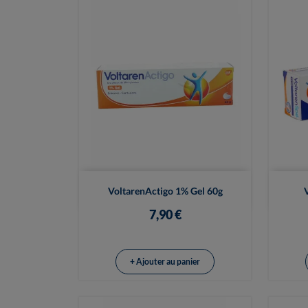

Vue rapide
VoltarenActigo 1% Gel 60g
7,90 €
+ Ajouter au panier