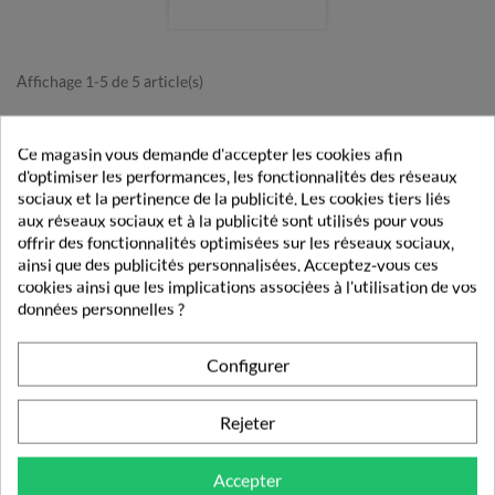
Affichage 1-5 de 5 article(s)

Retour en haut
Ce magasin vous demande d'accepter les cookies afin
d'optimiser les performances, les fonctionnalités des réseaux
sociaux et la pertinence de la publicité. Les cookies tiers liés
aux réseaux sociaux et à la publicité sont utilisés pour vous
Livraison rapide
offrir des fonctionnalités optimisées sur les réseaux sociaux,
Découvrez nos modes et tarifs de livraison.
ainsi que des publicités personnalisées. Acceptez-vous ces
cookies ainsi que les implications associées à l'utilisation de vos
Paiement sécurisé
données personnelles ?
Vos transactions gérées en toute sécurité.
Configurer
Pharmacie française
Vos commandes validées par un pharmacien.
Rejeter
Fidélité
Obtenez des récompenses lors de vos achats
Accepter