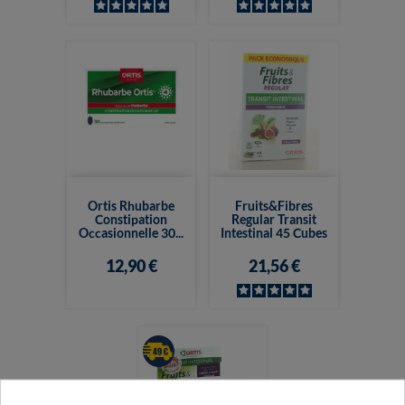
Ortis Rhubarbe
Fruits&Fibres
Constipation
Regular Transit
Occasionnelle 30...
Intestinal 45 Cubes
12,90 €
21,56 €