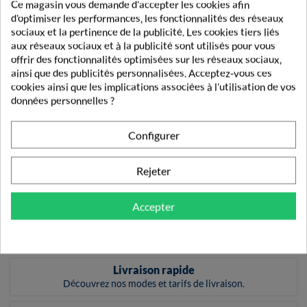
Ce magasin vous demande d'accepter les cookies afin
d'optimiser les performances, les fonctionnalités des réseaux
sociaux et la pertinence de la publicité. Les cookies tiers liés
aux réseaux sociaux et à la publicité sont utilisés pour vous
offrir des fonctionnalités optimisées sur les réseaux sociaux,
Fruits&Fibres
Regular Transit
ainsi que des publicités personnalisées. Acceptez-vous ces
Intestinal
cookies ainsi que les implications associées à l'utilisation de vos
Programme...
données personnelles ?
20,24 €
Configurer
Rejeter
Affichage 1-9 de 9 article(s)
Accepter

Retour en haut
Livraison rapide
Découvrez nos modes et tarifs de livraison.