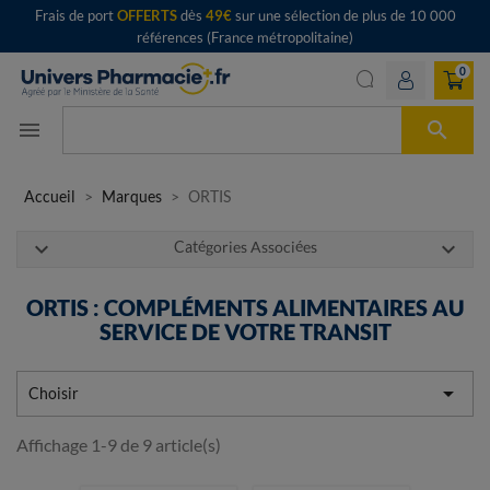
Frais de port
OFFERTS
dès
49€
sur une sélection de plus de 10 000
références (France métropolitaine)
0

menu
Accueil
Marques
ORTIS
expand_more
expand_more
Catégories Associées
ORTIS : COMPLÉMENTS ALIMENTAIRES AU
SERVICE DE VOTRE TRANSIT

Choisir
Affichage 1-9 de 9 article(s)