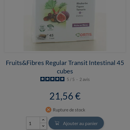
Fruits&Fibres Regular Transit Intestinal 45
cubes
5
/
5
-
2
avis
21,56 €
cancel
Rupture de stock
Ajouter au panier