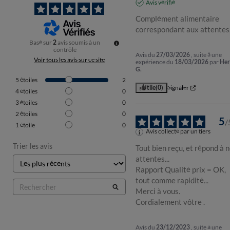
Avis vérifié
Complément alimentaire 
correspondant aux attentes
Basé sur
2
avis soumis à un
contrôle
Avis du
27/03/2026
, suite à une
Voir tous les avis sur ce site
expérience du
18/03/2026
par
Her
G.
5
étoiles
2
Utile
(0)
Signaler
4
étoiles
0
3
étoiles
0
2
étoiles
0
5
/
1
étoile
0
Avis collecté par un tiers
Trier les avis
Tout bien reçu, et répond à n
attentes...

Rapport Qualité prix = OK, 
tout comme rapidité...

Merci à vous.

Cordialement vôtre .
Avis du
23/12/2023
, suite à une