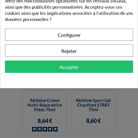
offrir des fonctionnalités optimisées sur les réseaux sociaux,
Akileïne Crème
Akileïne Gel Déo
ainsi que des publicités personnalisées. Acceptez-vous ces
Anti-Transpirante
Anti-Transpirant
Transpiration...
Transpiration...
cookies ainsi que les implications associées à l'utilisation de vos
données personnelles ?
9,90 €
8,99 €
Configurer
Rejeter
Accepter
Akileïne Crème
Akileïne Sport Gel
Nutri-Réparatrice
Chauffant START
Pieds 75ml
75ml
8,64 €
8,60 €