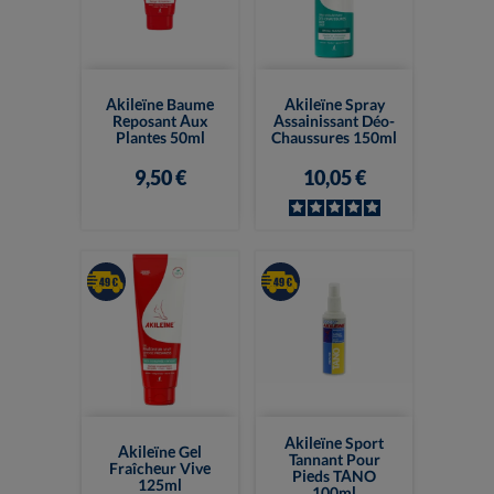
Akileïne Baume
Akileïne Spray
Reposant Aux
Assainissant Déo-
Plantes 50ml
Chaussures 150ml
9,50 €
10,05 €
Akileïne Sport
Akileïne Gel
Tannant Pour
Fraîcheur Vive
Pieds TANO
125ml
100ml