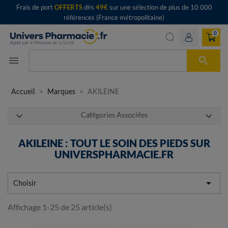
Frais de port
OFFERTS
dès
49€
sur une sélection de plus de 10 000
références (France métropolitaine)
0

menu
Accueil
Marques
AKILEINE
expand_more
expand_more
Catégories Associées
AKILEINE : TOUT LE SOIN DES PIEDS SUR
UNIVERSPHARMACIE.FR

Choisir
Affichage 1-25 de 25 article(s)