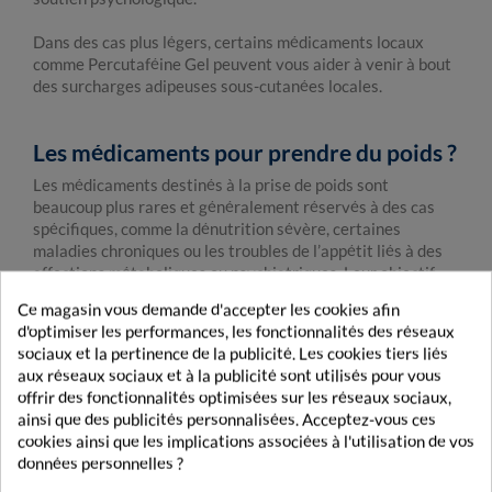
Dans des cas plus légers, certains médicaments locaux
comme Percutaféine Gel peuvent vous aider à venir à bout
des surcharges adipeuses sous-cutanées locales.
Les médicaments pour prendre du poids ?
Les médicaments destinés à la prise de poids sont
beaucoup plus rares et généralement réservés à des cas
spécifiques, comme la dénutrition sévère, certaines
maladies chroniques ou les troubles de l’appétit liés à des
affections métaboliques ou psychiatriques. Leur objectif
est de stimuler l’appétit, d’améliorer l’assimilation des
Ce magasin vous demande d'accepter les cookies afin
nutriments ou de renforcer la masse musculaire.
d'optimiser les performances, les fonctionnalités des réseaux
sociaux et la pertinence de la publicité. Les cookies tiers liés
Les principaux traitements comprennent parfois des
aux réseaux sociaux et à la publicité sont utilisés pour vous
stimulants de l’appétit (comme certains antihistaminiques
offrir des fonctionnalités optimisées sur les réseaux sociaux,
ou corticostéroïdes utilisés ponctuellement) et des
ainsi que des publicités personnalisées. Acceptez-vous ces
suppléments nutritionnels riches en calories et en
cookies ainsi que les implications associées à l'utilisation de vos
protéines. Dans certains cas, votre médecin peut vous
données personnelles ?
prescrire des hormones anabolisantes ou des compléments