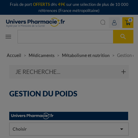
Frais de port
OFFERTS
dès
49€
sur une sélection de plus de 10 000
références (France métropolitaine)
0

menu
Accueil
Médicaments
Métabolisme et nutrition
Gestion du
JE RECHERCHE...
GESTION DU POIDS

Choisir