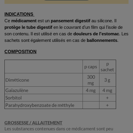
INDICATIONS
Ce
médicament
est un
pansement digestif
au silicone. Il
protège le tube digestif
en le couvrant d'un film qui l'isole de
son contenu.
Il est utilisé en cas de
douleurs de l'estomac
. Les
sachets sont également utilisés en cas de
ballonnements
.
COMPOSITION
p
p caps
sachet
300
Diméticone
3 g
mg
Gaïazulène
4 mg
4 mg
Sorbitol
+
Parahydroxybenzoate de méthyle
+
GROSSESSE / ALLAITEMENT
Les substances contenues dans ce médicament sont peu