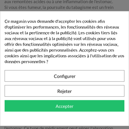
aux remontées acides ou à une inflammation de l'estomac.
Si vous êtes fumeur, la poursuite du tabagisme est un frein
important au traitement ; la nicotine augmente l'acidité
gastrique et réduit l'efficacité du muscle qui ferme la jonction
Ce magasin vous demande d'accepter les cookies afin
entre l'oesophage et l'estomac.
d'optimiser les performances, les fonctionnalités des réseaux
sociaux et la pertinence de la publicité. Les cookies tiers liés
aux réseaux sociaux et à la publicité sont utilisés pour vous
EFFETS INDÉSIRABLES POSSIBLES
offrir des fonctionnalités optimisées sur les réseaux sociaux,
Gel buvable en sachet : éruption cutanée, démangeaisons.
ainsi que des publicités personnalisées. Acceptez-vous ces
cookies ainsi que les implications associées à l'utilisation de vos
données personnelles ?
LEXIQUE
Configurer
inflammation
Réaction naturelle de l'organisme contre un élément reconnu
comme étranger. Elle se manifeste localement par une rougeur,
Rejeter
une chaleur, une douleur ou un gonflement.
Accepter
pansement digestif
Médicament qui protège le tube digestif en tapissant la
muqueuse d'un film protecteur et en diminuant l'acidité de
l'estomac. Ce type de médicament peut gêner l'absorption